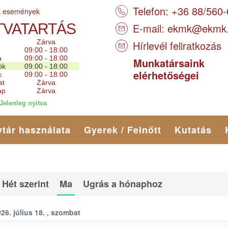
Telefon: +36 88/560
k események
TVATARTÁS
E-mail:
ekmk@ekmk
Zárva
Hírlevél feliratkozás
09:00 - 18:00
a
09:00 - 18:00
Munkatársaink
ök
09:00 - 18:00
elérhetőségei
k
09:00 - 18:00
at
Zárva
ap
Zárva
Jelenleg nyitva
tár használata
Gyerek / Felnőtt
Kutatás
Hét szerint
Ma
Ugrás a hónaphoz
26. július 18. , szombat