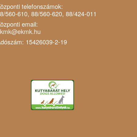
özponti telefonszámok:
8/560-610, 88/560-620, 88/424-011
özponti email:
ekmk@ekmk.hu
dószám: 15426039-2-19