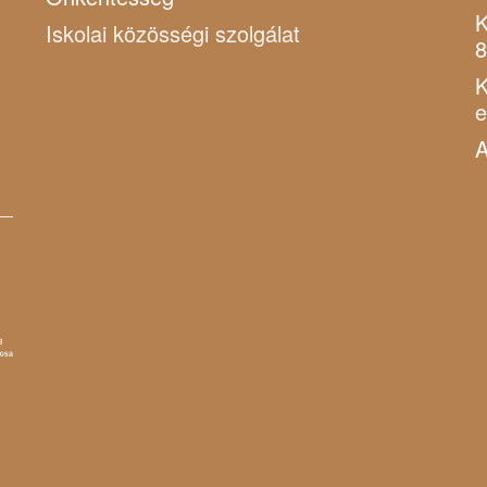
K
Iskolai közösségi szolgálat
8
K
A