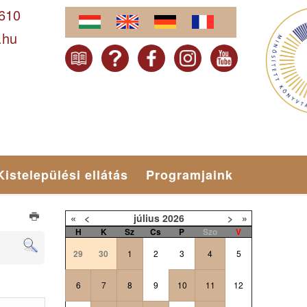
-610
.hu
Kistelepülési ellátás
Programjaink
«
<
július
2026
>
»
H
K
Sz
Cs
P
Szo
V
29
30
1
2
3
4
5
6
7
8
9
10
11
12