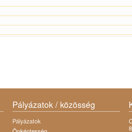
Pályázatok / közösség
Pályázatok
C
8
Önkéntesség