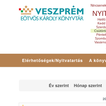
Nincsene
NYI
Hétfő
Kedd
Szerd
Csütört
Pénte
Szomb
Vasárn
Elérhetőségek/Nyitvatartás
A könyv
Év szerint
Hónap szerint
20