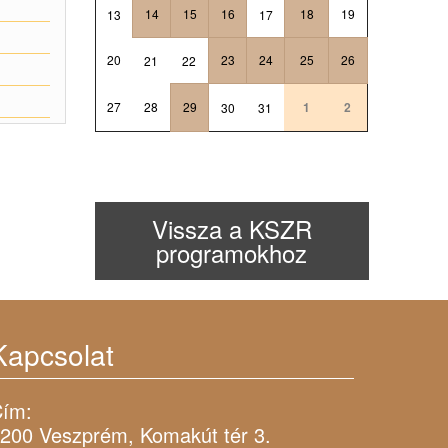
14
15
16
18
19
13
17
20
23
24
25
26
21
22
27
28
29
1
2
30
31
Vissza a KSZR
programokhoz
Kapcsolat
ím:
200 Veszprém, Komakút tér 3.