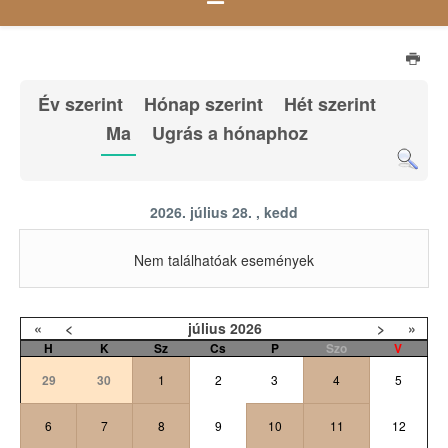
Év szerint
Hónap szerint
Hét szerint
Ma
Ugrás a hónaphoz
2026. július 28. , kedd
Nem találhatóak események
«
<
július
2026
>
»
H
K
Sz
Cs
P
Szo
V
29
30
1
2
3
4
5
6
7
8
9
10
11
12