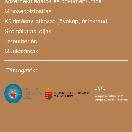
Közérdekű adatok és dokumentumok
Minőségbiztosítás
Küldetésnyilatkozat, jövőkép, értékrend
Szolgáltatási díjak
Terembérlés
Munkatársak
Támogatók: