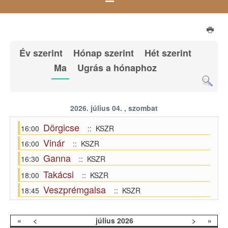
Év szerint
Hónap szerint
Hét szerint
Ma
Ugrás a hónaphoz
2026. július 04. , szombat
Dörgicse
16:00
:: KSZR
Vinár
16:00
:: KSZR
Ganna
16:30
:: KSZR
Takácsi
18:00
:: KSZR
Veszprémgalsa
18:45
:: KSZR
«
<
július
2026
>
»