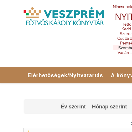
Nincsene
NYI
Hétfő
Kedd
Szerd
Csütört
Pénte
Szomb
Vasárn
Elérhetőségek/Nyitvatartás
A könyv
Év szerint
Hónap szerint