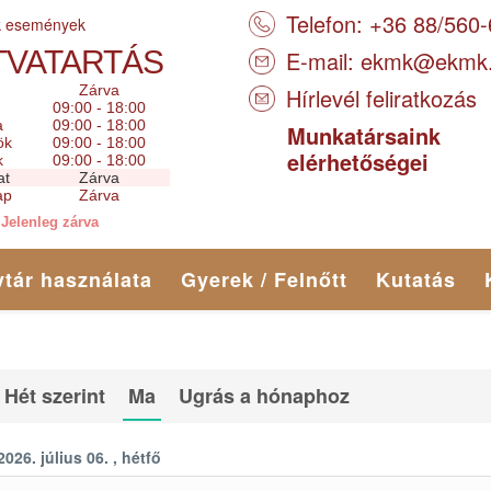
Telefon: +36 88/560
k események
TVATARTÁS
E-mail:
ekmk@ekmk
Zárva
Hírlevél feliratkozás
09:00 - 18:00
a
09:00 - 18:00
Munkatársaink
ök
09:00 - 18:00
elérhetőségei
k
09:00 - 18:00
at
Zárva
ap
Zárva
Jelenleg zárva
tár használata
Gyerek / Felnőtt
Kutatás
Hét szerint
Ma
Ugrás a hónaphoz
2026. július 06. , hétfő