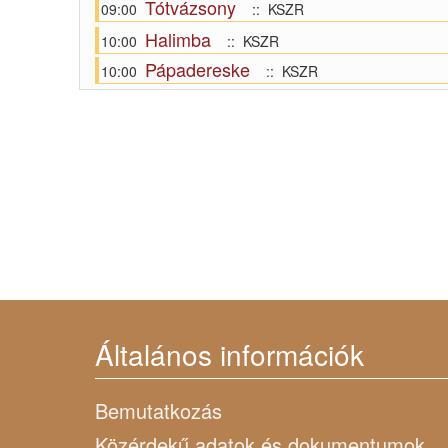
Tótvázsony
09:00
:: KSZR
Halimba
10:00
:: KSZR
Pápadereske
10:00
:: KSZR
Általános információk
Bemutatkozás
Közérdekű adatok és dokumentumok