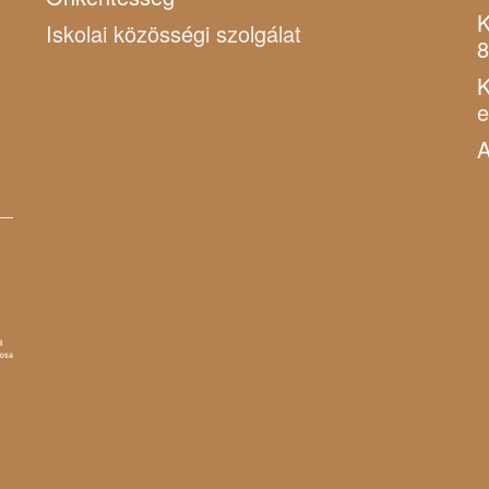
K
Iskolai közösségi szolgálat
8
K
A