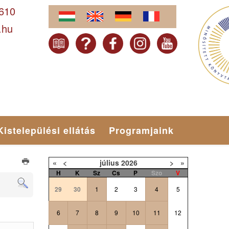
-610
.hu
Kistelepülési ellátás
Programjaink
«
<
július
2026
>
»
H
K
Sz
Cs
P
Szo
V
29
30
1
2
3
4
5
6
7
8
9
10
11
12