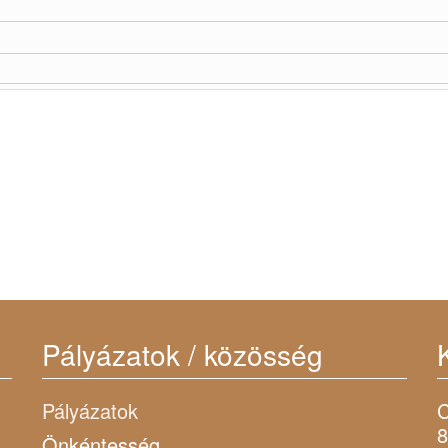
Pályázatok / közösség
Pályázatok
C
8
Önkéntesség