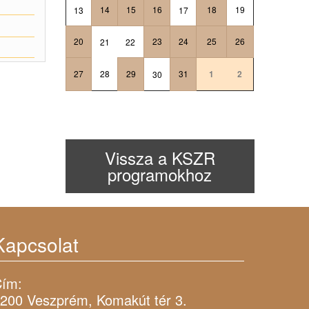
14
15
16
18
19
13
17
20
23
24
25
26
21
22
27
28
29
31
1
2
30
Vissza a KSZR
programokhoz
Kapcsolat
ím:
200 Veszprém, Komakút tér 3.