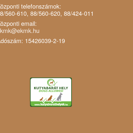
özponti telefonszámok:
8/560-610, 88/560-620, 88/424-011
özponti email:
ekmk@ekmk.hu
dószám: 15426039-2-19