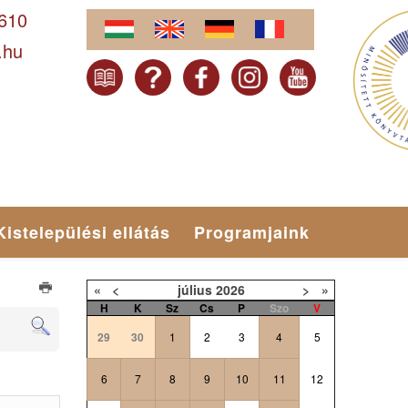
-610
.hu
Kistelepülési ellátás
Programjaink
«
<
július
2026
>
»
H
K
Sz
Cs
P
Szo
V
29
30
1
2
3
4
5
6
7
8
9
10
11
12