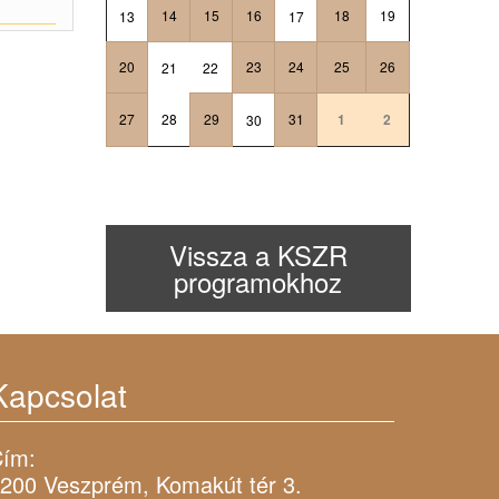
14
15
16
18
19
13
17
20
23
24
25
26
21
22
27
28
29
31
1
2
30
Vissza a KSZR
programokhoz
Kapcsolat
ím:
200 Veszprém, Komakút tér 3.