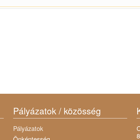
Pályázatok / közösség
Pályázatok
C
8
Önkéntesség