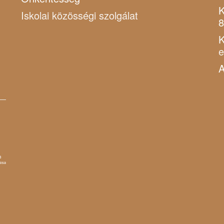
K
Iskolai közösségi szolgálat
8
K
A