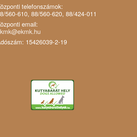
özponti telefonszámok:
8/560-610, 88/560-620, 88/424-011
özponti email:
ekmk@ekmk.hu
dószám: 15426039-2-19