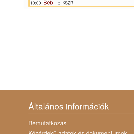
Béb
10:00
:: KSZR
Általános információk
Bemutatkozás
Közérdekű adatok és dokumentumok