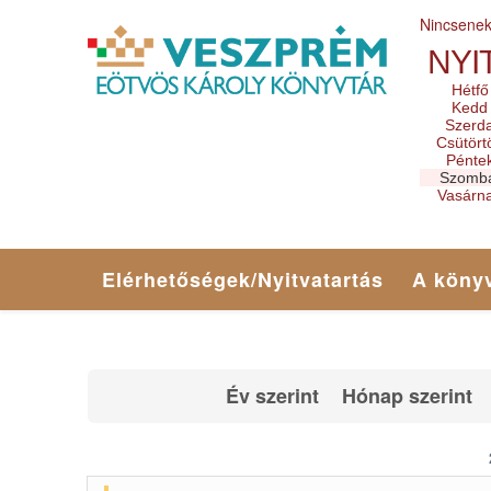
Nincsene
NYI
Hétfő
Kedd
Szerd
Csütört
Pénte
Szomb
Vasárn
Elérhetőségek/Nyitvatartás
A könyv
Év szerint
Hónap szerint