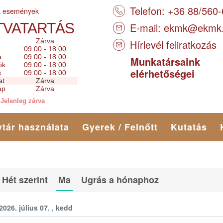
Telefon: +36 88/560
k események
TVATARTÁS
E-mail:
ekmk@ekmk
Zárva
Hírlevél feliratkozás
09:00 - 18:00
a
09:00 - 18:00
Munkatársaink
ök
09:00 - 18:00
elérhetőségei
k
09:00 - 18:00
at
Zárva
ap
Zárva
Jelenleg zárva
tár használata
Gyerek / Felnőtt
Kutatás
Hét szerint
Ma
Ugrás a hónaphoz
2026. július 07. , kedd