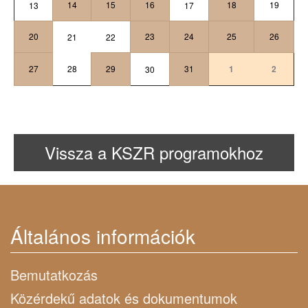
14
15
16
18
19
13
17
20
23
24
25
26
21
22
27
28
29
31
1
2
30
Vissza a KSZR programokhoz
Általános információk
Bemutatkozás
Közérdekű adatok és dokumentumok