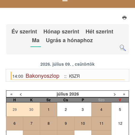
Év szerint
Hónap szerint
Hét szerint
Ma
Ugrás a hónaphoz
2026. július 09. , csütörtök
Bakonyoszlop
14:00
:: KSZR
«
<
július
2026
>
»
H
K
Sz
Cs
P
Szo
V
29
30
1
2
3
4
5
6
7
8
9
10
11
12