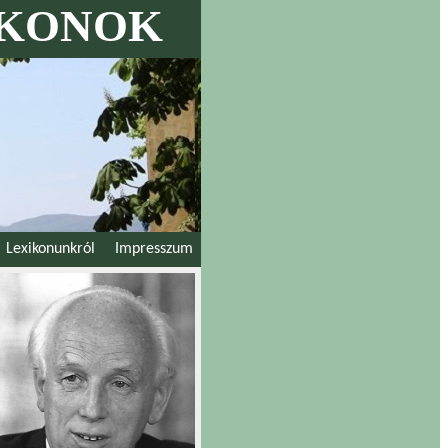
IKONOK
Lexikonunkról
Impresszum