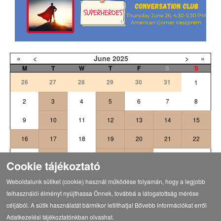
«
<
June
2025
>
»
M
T
W
T
F
S
S
26
27
28
29
30
31
1
2
3
4
5
6
7
8
9
10
11
12
13
14
15
16
17
18
19
20
21
22
24
25
26
27
23
28
29
Cookie tájékoztató
2
5
6
30
1
3
4
Weboldalunk sütiket (cookie) használ működése folyamán, hogy a legjobb
felhasználói élményt nyújthassa Önnek, továbbá a látogatottság mérése
céljából. A sütik használatát bármikor letilthatja! Bővebb információkat erről
Adatkezelési tájékoztatónkban olvashat.