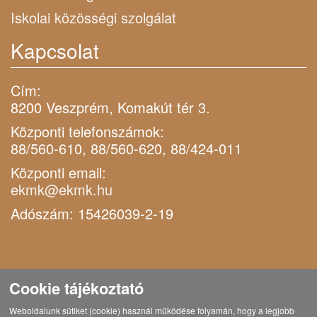
Iskolai közösségi szolgálat
Kapcsolat
Cím:
8200 Veszprém, Komakút tér 3.
Központi telefonszámok:
88/560-610, 88/560-620, 88/424-011
Központi email:
ekmk@ekmk.hu
Adószám: 15426039-2-19
Cookie tájékoztató
Weboldalunk sütiket (cookie) használ működése folyamán, hogy a legjobb