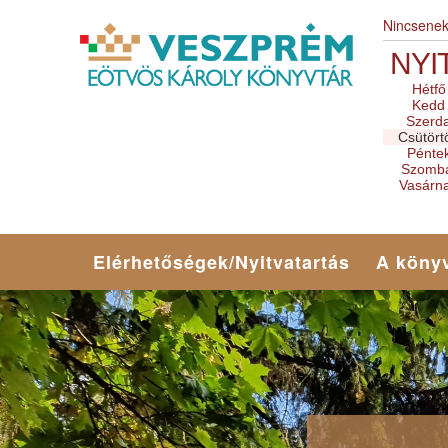
Nincsene
NYI
Hétfő
Kedd
Szerd
Csütört
Pénte
Szomb
Vasárn
Elérhetőségek/Nyitvatartás
A könyv