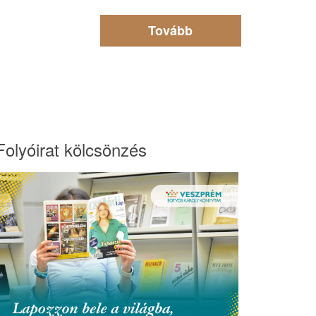
Tovább
Folyóirat kölcsönzés