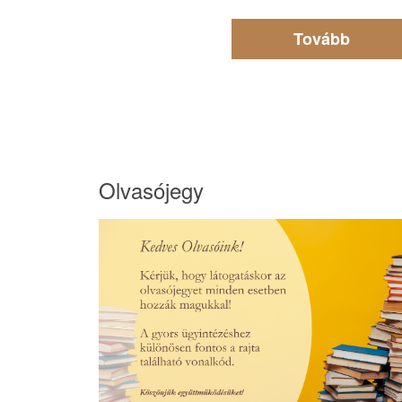
Tovább
Olvasójegy