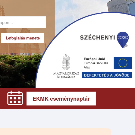
Lefoglalás menete
EKMK eseménynaptár