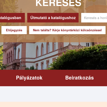
KERESÉS
atalógusban
Útmutató a katalógushoz
Előjegyzés
Nem találta? Kérje könyvtárközi kölcsönzéssel
Pályázatok
Beiratkozás