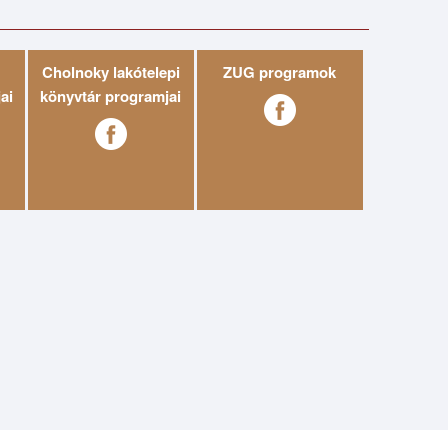
Cholnoky lakótelepi
ZUG programok
ai
könyvtár programjai