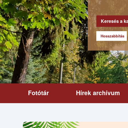
Keresés a k
Hosszabbítás
Fotótár
Hírek archívum