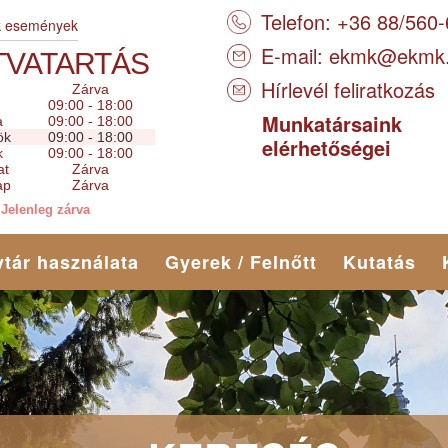
Telefon: +36 88/560
k események
E-mail:
ekmk@ekmk
TVATARTÁS
Hírlevél feliratkozás
Zárva
09:00 - 18:00
Munkatársaink
a
09:00 - 18:00
ök
09:00 - 18:00
elérhetőségei
k
09:00 - 18:00
at
Zárva
ap
Zárva
Jelenleg zárva
tár használata
Gyerek / Felnőtt
Kutatás