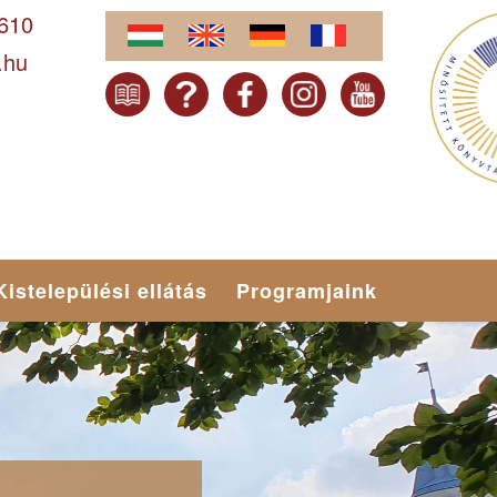
-610
.hu
Kistelepülési ellátás
Programjaink