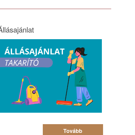
Állásajánlat
Tovább