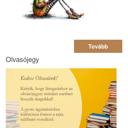
Tovább
Olvasójegy