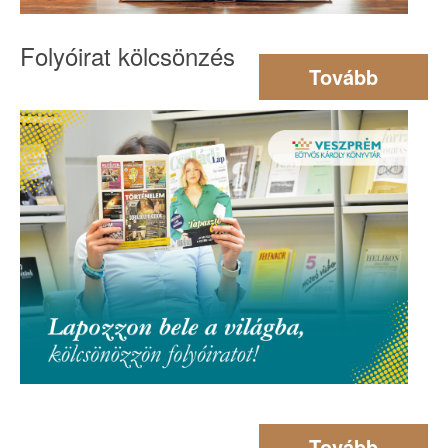
Folyóirat kölcsönzés
Tovább
Tovább