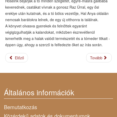
Hőseink bejárják a tó minden szegletét, egyre-másra galibába
keverednek, csatákat vívnak a gonosz Raz Úrral, egy ősi
ereklye után kutatnak, és a tó bölcs vezetője, Hal Anya oldalán
nemcsak barátokra lelnek, de egy új otthonra is találnak.
A könyvet olvasva gyerekek és felnőttek egyaránt
végigizgulhatják a kalandokat, miközben észrevétlenül
ismerhetik meg a halak valódi természetét és a tómeder titkait -
éppen úgy, ahogy a szerző is felfedezte őket az írás során.
Előző
Tovább
Általános információk
Bemutatkozás
Közérdekű adatok és dokumentumok