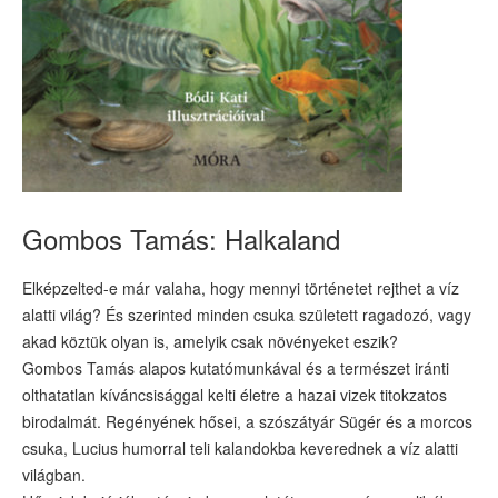
Gombos Tamás: Halkaland
Elképzelted-e már valaha, hogy mennyi történetet rejthet a víz
alatti világ? És szerinted minden csuka született ragadozó, vagy
akad köztük olyan is, amelyik csak növényeket eszik?
Gombos Tamás alapos kutatómunkával és a természet iránti
olthatatlan kíváncsisággal kelti életre a hazai vizek titokzatos
birodalmát. Regényének hősei, a szószátyár Sügér és a morcos
csuka, Lucius humorral teli kalandokba keverednek a víz alatti
világban.