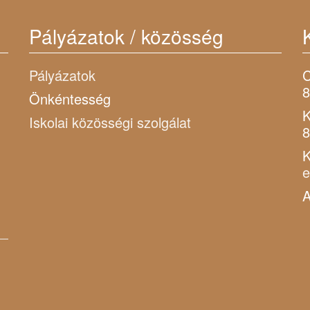
Pályázatok / közösség
Pályázatok
C
8
Önkéntesség
K
Iskolai közösségi szolgálat
8
K
A