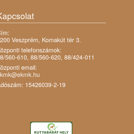
Kapcsolat
ím:
200 Veszprém, Komakút tér 3.
özponti telefonszámok:
8/560-610, 88/560-620, 88/424-011
özponti email:
ekmk@ekmk.hu
dószám: 15426039-2-19