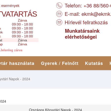
Telefon: +36 88/560
k események
TVATARTÁS
E-mail:
ekmk@ekmk
Zárva
Hírlevél feliratkozás
09:00 - 18:00
a
09:00 - 18:00
Munkatársaink
ök
09:00 - 18:00
elérhetőségei
k
09:00 - 18:00
at
Zárva
ap
Zárva
Jelenleg zárva
tár használata
Gyerek / Felnőtt
Kutatás
vtári Napok - 2024
2024
Országos Könyvtári Napok - 2024