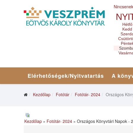
Nincsene
NYI
Hétfő
Kedd
Szerd
Csütört
Pénte
Szomb
Vasárn
Elérhetőségek/Nyitvatartás
A könyv
Kezdőlap
Fotótár
Fotótár- 2024
Országos Köny
Kezdőlap
»
Fotótár- 2024
» Országos Könyvtári Napok - 