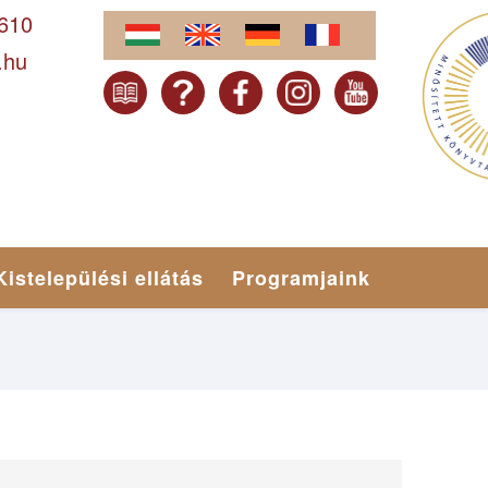
-610
.hu
Kistelepülési ellátás
Programjaink