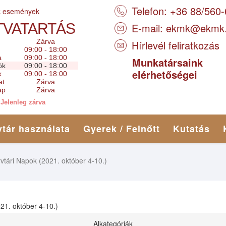
Telefon: +36 88/560
k események
TVATARTÁS
E-mail:
ekmk@ekmk
Zárva
Hírlevél feliratkozás
09:00 - 18:00
a
09:00 - 18:00
Munkatársaink
ök
09:00 - 18:00
elérhetőségei
k
09:00 - 18:00
at
Zárva
ap
Zárva
Jelenleg zárva
tár használata
Gyerek / Felnőtt
Kutatás
tári Napok (2021. október 4-10.)
1. október 4-10.)
Alkategóriák