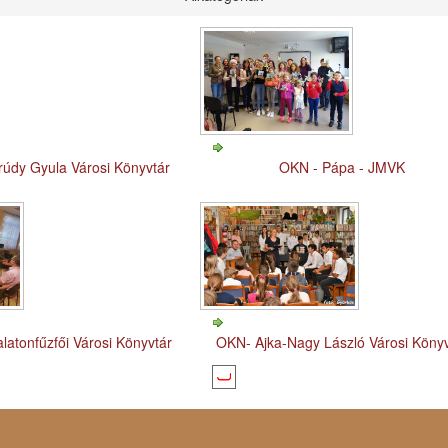
rúdy Gyula Városi Könyvtár
OKN - Pápa - JMVK
latonfűzfői Városi Könyvtár
OKN- Ajka-Nagy László Városi Köny