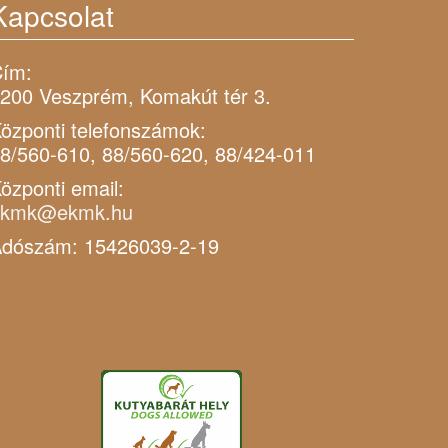
Kapcsolat
ím:
200 Veszprém, Komakút tér 3.
özponti telefonszámok:
8/560-610, 88/560-620, 88/424-011
özponti email:
ekmk@ekmk.hu
dószám: 15426039-2-19