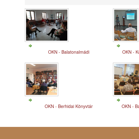
OKN - Balatonalmádi
OKN - K
OKN - Berhidai Könyvtár
OKN - Ba