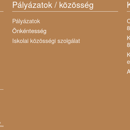
Pályázatok / közösség
Pályázatok
C
8
Önkéntesség
K
Iskolai közösségi szolgálat
8
K
A