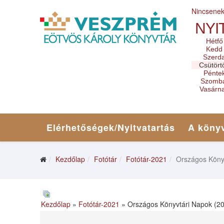
Nincsene
NYI
Hétfő
Kedd
Szerd
Csütört
Pénte
Szomb
Vasárn
Elérhetőségek/Nyitvatartás
A könyv
Kezdőlap
Fotótár
Fotótár-2021
Országos Könyv
Kezdőlap
»
Fotótár-2021
» Országos Könyvtári Napok (202