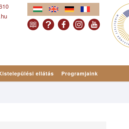
-610
.hu
Kistelepülési ellátás
Programjaink