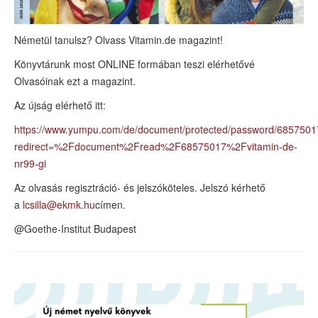
Németül tanulsz? Olvass Vitamin.de magazint!
Könyvtárunk most ONLINE formában teszi elérhetővé
Olvasóinak ezt a magazint.
Az újság elérhető itt:
https://www.yumpu.com/de/document/protected/password/6857501
redirect=%2Fdocument%2Fread%2F68575017%2Fvitamin-de-
nr99-gi
Az olvasás regisztráció- és jelszóköteles. Jelszó kérhető
a
lcsilla@ekmk.hu
címen.
@Goethe-Institut Budapest