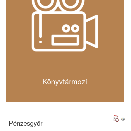
Könyvtármozi
Pénzesgyőr