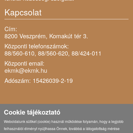
Kapcsolat
Cím:
8200 Veszprém, Komakút tér 3.
Központi telefonszámok:
88/560-610, 88/560-620, 88/424-011
Központi email:
ekmk@ekmk.hu
Adószám: 15426039-2-19
Cookie tájékoztató
Weboldalunk sütiket (cookie) használ működése folyamán, hogy a legjobb
felhasználói élményt nyújthassa Önnek, továbbá a látogatottság mérése