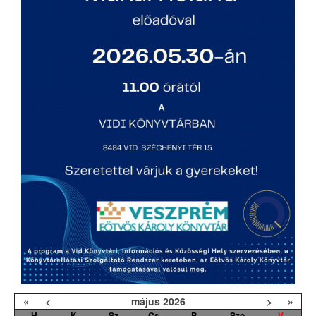
«
<
május
2026
>
»
H
K
Sz
Cs
P
Szo
V