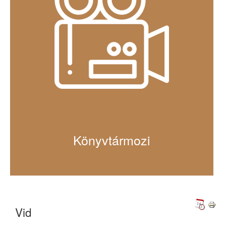
Könyvtármozi
Vid