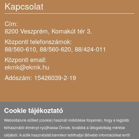
Kapcsolat
Cím:
8200 Veszprém, Komakút tér 3.
Központi telefonszámok:
88/560-610, 88/560-620, 88/424-011
Központi email:
ekmk@ekmk.hu
Adószám: 15426039-2-19
Cookie tájékoztató
Weboldalunk sütiket (cookie) használ működése folyamán, hogy a legjobb
felhasználói élményt nyújthassa Önnek, továbbá a látogatottság mérése
céljából. A sütik használatát bármikor letilthatja! Bővebb információkat erről