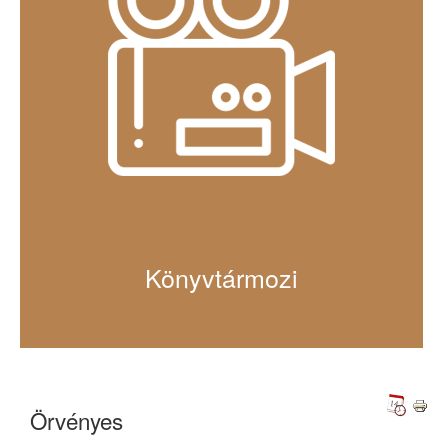
Könyvtármozi
Örvényes