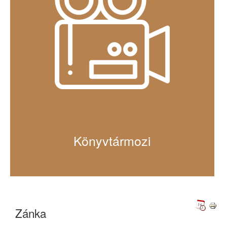
Könyvtármozi
Zánka