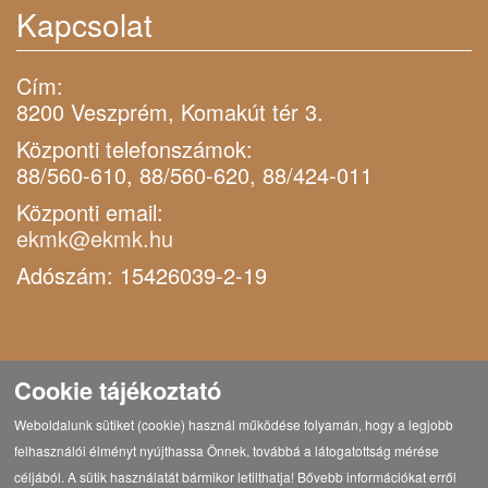
Kapcsolat
Cím:
8200 Veszprém, Komakút tér 3.
Központi telefonszámok:
88/560-610, 88/560-620, 88/424-011
Központi email:
ekmk@ekmk.hu
Adószám: 15426039-2-19
Cookie tájékoztató
Weboldalunk sütiket (cookie) használ működése folyamán, hogy a legjobb
felhasználói élményt nyújthassa Önnek, továbbá a látogatottság mérése
céljából. A sütik használatát bármikor letilthatja! Bővebb információkat erről