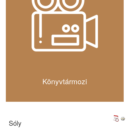
Könyvtármozi
Sóly