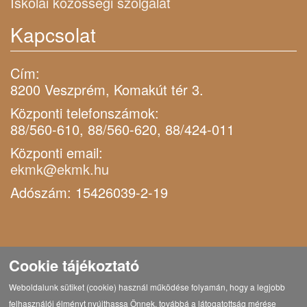
Iskolai közösségi szolgálat
Kapcsolat
Cím:
8200 Veszprém, Komakút tér 3.
Központi telefonszámok:
88/560-610, 88/560-620, 88/424-011
Központi email:
ekmk@ekmk.hu
Adószám: 15426039-2-19
Cookie tájékoztató
Weboldalunk sütiket (cookie) használ működése folyamán, hogy a legjobb
felhasználói élményt nyújthassa Önnek, továbbá a látogatottság mérése