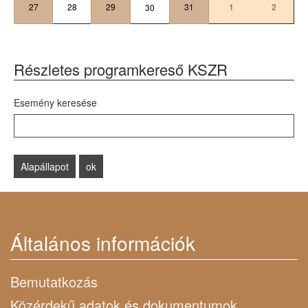
27
28
29
31
1
2
30
Részletes programkereső KSZR
Esemény keresése
Általános információk
Bemutatkozás
Közérdekű adatok és dokumentumok