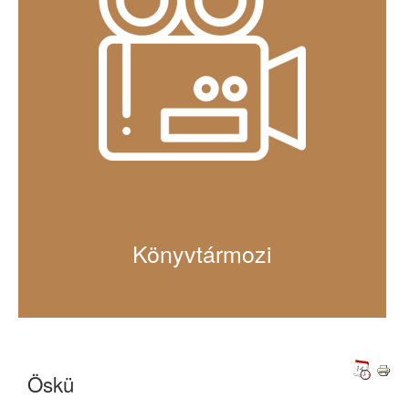
Könyvtármozi
Öskü