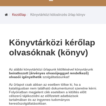
Kezdőlap
Könyvtárközi kölcsönzés űrlap könyv
Könyvtárközi kérőlap
olvasóknak (könyv)
Az alábbi könyvtárközi űrlapunk kitöltésével könyvtárunk
beiratkozott (érvényes olvasójeggyel rendelkező)
olvasói igényelhetik
szolgáltatásunkat!
Az űrlapot csak abban az esetben töltse ki, ha a
katalógusban nem található dokumentumot szeretne kérni.
Folyóiratban megjelent cikk esetében a kitöltés előtt
célszerű tájékozódni az előfizetett adatbázisok
tartalmában és az ingyenes tudományos
keresőszolgáltatásokban.