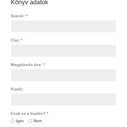
Könyv adatok
Szerző:
*
Cím:
*
Megjelenés éve:
*
Kiadó:
Csak ez a kiadás?
*
Igen
Nem