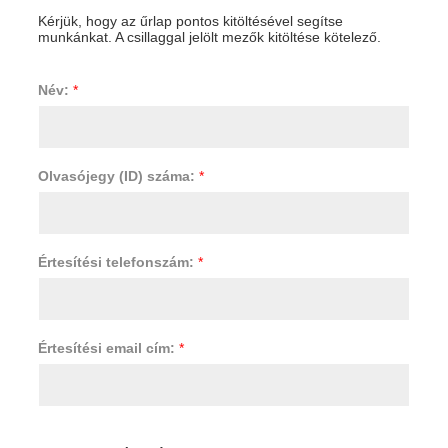
Kérjük, hogy az űrlap pontos kitöltésével segítse
munkánkat. A csillaggal jelölt mezők kitöltése kötelező.
Név:
*
Olvasójegy (ID) száma:
*
Értesítési telefonszám:
*
Értesítési email cím:
*