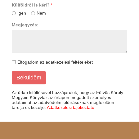
Külföldről is kéri?
*
Igen
Nem
Megjegyzés:
Elfogadom az adatkezelési feltételeket
Beküldöm
Az űrlap kitöltésével hozzájárulok, hogy az Eötvös Károly
Megyein Könyvtár az űrlapon megadott személyes
adataimat az adatvédelmi előírásoknak megfelelően
tárolja és kezelje.
Adatkezelési tájékoztató