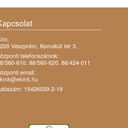
Kapcsolat
ím:
200 Veszprém, Komakút tér 3.
özponti telefonszámok:
8/560-610, 88/560-620, 88/424-011
özponti email:
ekmk@ekmk.hu
dószám: 15426039-2-19