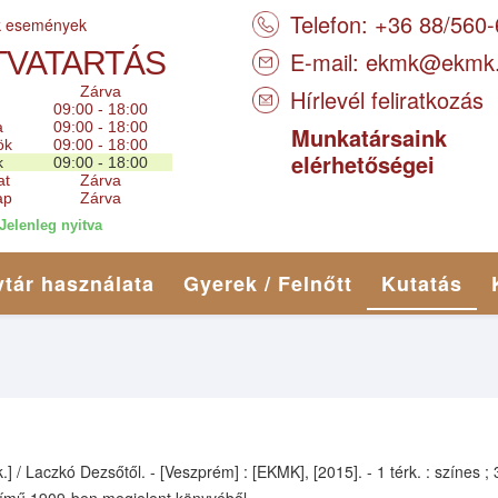
Telefon: +36 88/560
k események
TVATARTÁS
E-mail:
ekmk@ekmk
Zárva
Hírlevél feliratkozás
09:00 - 18:00
a
09:00 - 18:00
Munkatársaink
ök
09:00 - 18:00
elérhetőségei
k
09:00 - 18:00
at
Zárva
ap
Zárva
Jelenleg nyitva
tár használata
Gyerek / Felnőtt
Kutatás
k.] / Laczkó Dezsőtől. - [Veszprém] : [EKMK], [2015]. - 1 térk. : szín