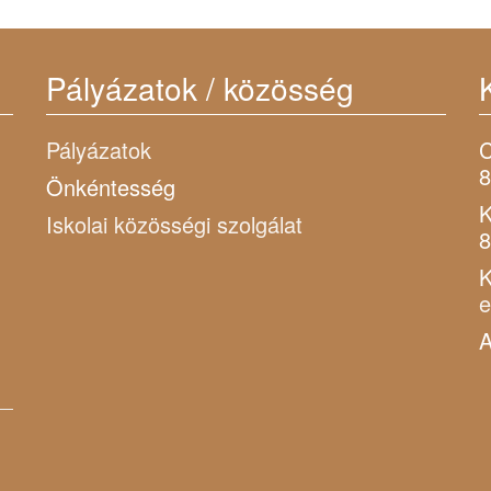
Pályázatok / közösség
Pályázatok
C
8
Önkéntesség
K
Iskolai közösségi szolgálat
8
K
A