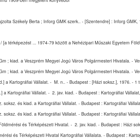
című 1909-ben megjelent könyvéből
ajzolta Székely Berta ; Inforg GMK szerk.. - [Szentendre] : Inforg GMK, 1
/ [a térképezést ... 1974-79 között a Nehézipari Műszaki Egyetem Földt
ár Gm ; kiad. a Veszprém Megyei Jogú Város Polgármesteri Hivatala. - V
ár Gm ; kiad. a Veszprém Megyei Jogú Város Polgármesteri Hivatala. - V
.] a Kartográfiai Vállalat. - M. n.. - Budapest : [Házi soksz.], 1976. - 1
 a Kartográfiai Vállalat. - 2. jav. kiad. - Budapest : Kartográfiai Vállala
z. soksz. és kiad. a Kartográfiai Vállalat. - Budapest : Kartográfiai Válla
z. soksz. és kiad. a Kartográfiai Vállalat. - Budapest : Kartográfiai Váll
Földmérési és Térképészeti Hivatal. - 2. jav. kiad. - Budapest : Házi sok
érési és Térképészeti Hivatal Kartográfiai Vállalata. - Budapest : Kartogr