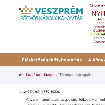
Nincsene
NYI
Hétfő
Kedd
Szerd
Csütört
Pénte
Szomb
Vasárn
Elérhetőségek/Nyitvatartás
A könyv
Kezdőlap
Kutatás
Térképek - bibliográfia
Laczkó Dezső (1860-1932):
Veszprém város részletes geologiai térképe [Kart. do