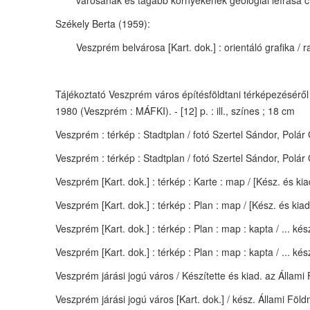
városának és tágabb környékének geologiai leírása 
Székely Berta (1959):
Veszprém belvárosa [Kart. dok.] : orientáló grafika / r
Tájékoztató Veszprém város építésföldtani térképezéséről 
1980 (Veszprém : MÁFKI). - [12] p. : ill., színes ; 18 cm
Veszprém : térkép : Stadtplan / fotó Szertel Sándor, Pol
Veszprém : térkép : Stadtplan / fotó Szertel Sándor, Pol
Veszprém [Kart. dok.] : térkép : Karte : map / [Kész. és kiad
Veszprém [Kart. dok.] : térkép : Plan : map / [Kész. és kiad.]
Veszprém [Kart. dok.] : térkép : Plan : map : kapta / ... kés
Veszprém [Kart. dok.] : térkép : Plan : map : kapta / ... kés
Veszprém járási jogú város / Készítette és kiad. az Állami 
Veszprém járási jogú város [Kart. dok.] / kész. Állami Földm