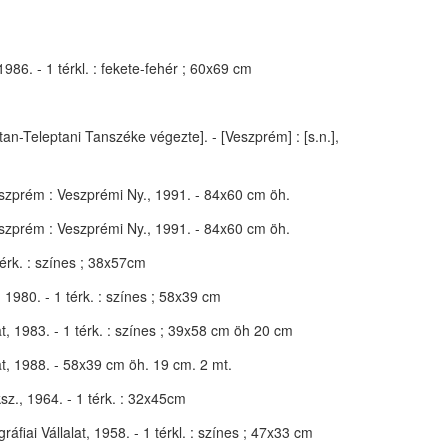
986. - 1 térkl. : fekete-fehér ; 60x69 cm
an-Teleptani Tanszéke végezte]. - [Veszprém] : [s.n.],
eszprém : Veszprémi Ny., 1991. - 84x60 cm öh.
eszprém : Veszprémi Ny., 1991. - 84x60 cm öh.
 térk. : színes ; 38x57cm
t, 1980. - 1 térk. : színes ; 58x39 cm
lat, 1983. - 1 térk. : színes ; 39x58 cm öh 20 cm
alat, 1988. - 58x39 cm öh. 19 cm. 2 mt.
sz., 1964. - 1 térk. : 32x45cm
áfiai Vállalat, 1958. - 1 térkl. : színes ; 47x33 cm