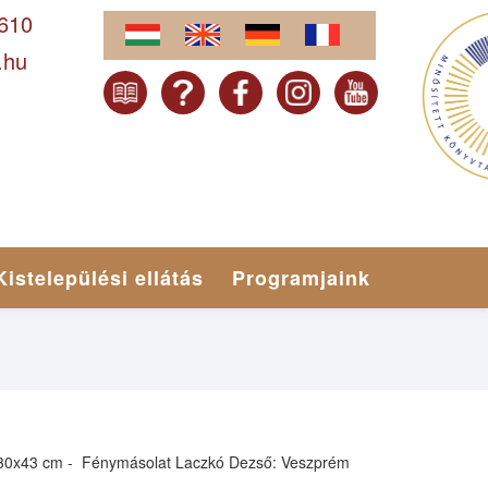
-610
.hu
Kistelepülési ellátás
Programjaink
es ; 30x43 cm - Fénymásolat Laczkó Dezső: Veszprém