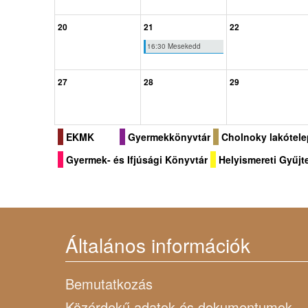
20
21
22
16:30 Mesekedd
27
28
29
EKMK
Gyermekkönyvtár
Cholnoky lakótele
Gyermek- és Ifjúsági Könyvtár
Helyismereti Gyűj
Általános információk
Bemutatkozás
Közérdekű adatok és dokumentumok