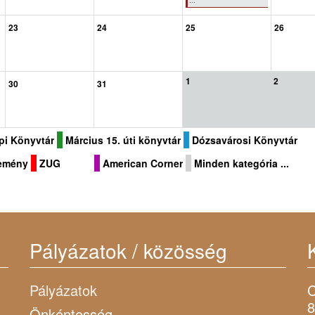
...
23
24
25
26
1
2
30
31
pi Könyvtár
Március 15. úti könyvtár
Dózsavárosi Könyvtár
temény
ZUG
American Corner
Minden kategória ...
Pályázatok / közösség
Pályázatok
C
8
Önkéntesség