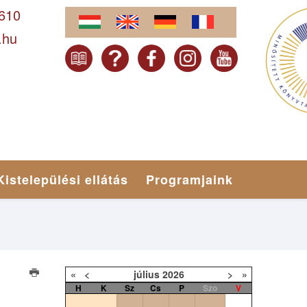
-610
.hu
Kistelepülési ellátás
Programjaink
«
<
július
2026
>
»
H
K
Sz
Cs
P
Szo
V