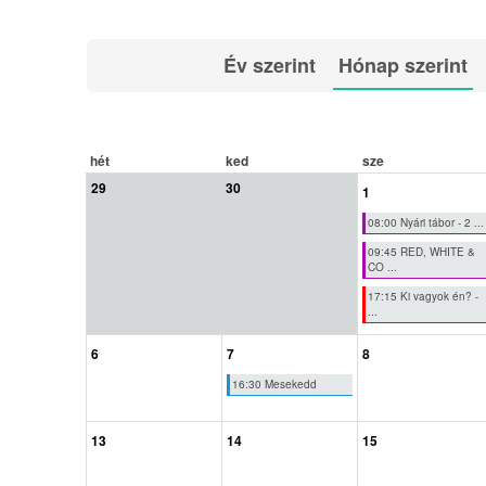
Év szerint
Hónap szerint
hét
ked
sze
29
30
1
08:00 Nyári tábor - 2 ...
09:45 RED, WHITE &
CO ...
17:15 Ki vagyok én? -
...
6
7
8
16:30 Mesekedd
13
14
15