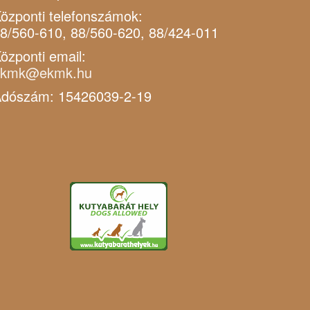
özponti telefonszámok:
8/560-610, 88/560-620, 88/424-011
özponti email:
ekmk@ekmk.hu
dószám: 15426039-2-19