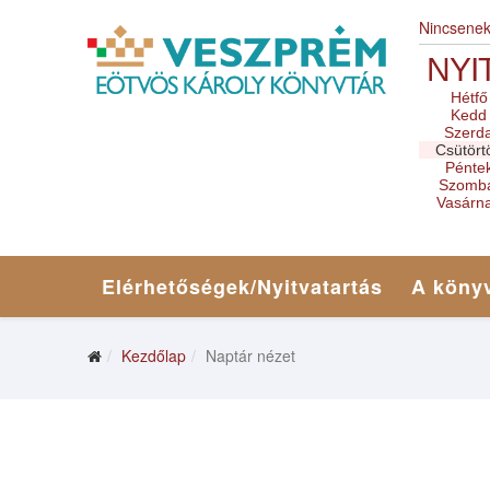
Nincsene
NYI
Hétfő
Kedd
Szerd
Csütört
Pénte
Szomb
Vasárn
Elérhetőségek/Nyitvatartás
A könyv
Kezdőlap
Naptár nézet