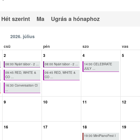
Hét szerint
Ma
Ugrás a hónaphoz
2026. július
csü
pén
szo
vas
2
3
4
5
08:00 Nyári tábor - 2 ...
08:00 Nyári tábor - 2 ...
14:00 CELEBRATE
JULY ...
09:45 RED, WHITE &
09:45 RED, WHITE &
CO ...
CO ...
16:30 Conversation Cl
...
9
10
11
12
16
17
18
19
19:00 MiniPianoFest I