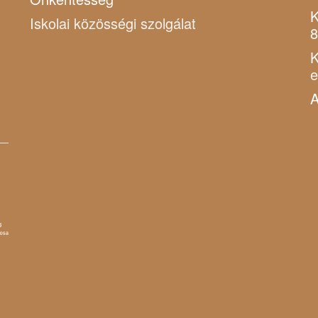
K
Iskolai közösségi szolgálat
8
K
A