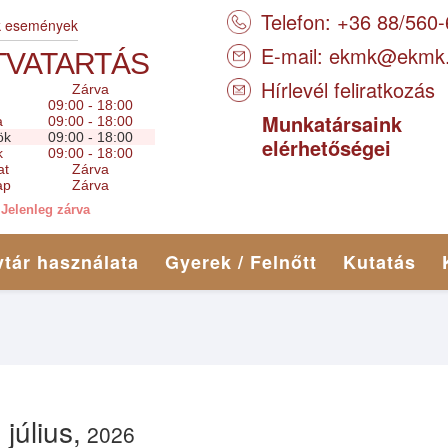
Telefon: +36 88/560
k események
E-mail:
ekmk@ekmk
TVATARTÁS
Hírlevél feliratkozás
Zárva
09:00 - 18:00
Munkatársaink
a
09:00 - 18:00
ök
09:00 - 18:00
elérhetőségei
k
09:00 - 18:00
at
Zárva
ap
Zárva
Jelenleg zárva
tár használata
Gyerek / Felnőtt
Kutatás
július,
2026