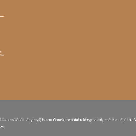
elhasználói élményt nyújthassa Önnek, továbbá a látogatottság mérése céljából. A 
at.
© Copyright 2021 Eötvös Károly Megyei Könyvtár