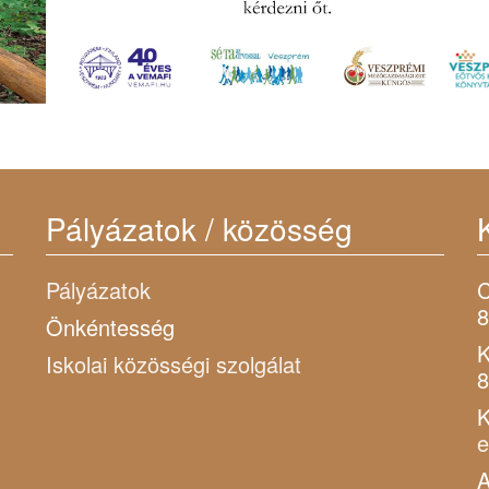
Pályázatok / közösség
Pályázatok
C
8
Önkéntesség
K
Iskolai közösségi szolgálat
8
K
A