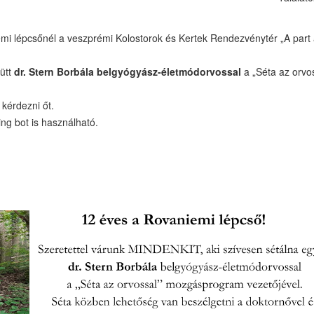
mi lépcsőnél a veszprémi Kolostorok és Kertek Rendezvénytér „A part a
ütt
dr. Stern Borbála belgyógyász-életmódorvossal
a „Séta az orvo
kérdezni őt.
ing bot is használható.