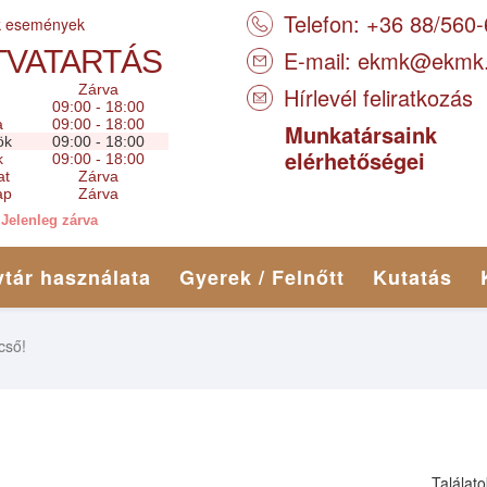
Telefon: +36 88/560
k események
TVATARTÁS
E-mail:
ekmk@ekmk
Zárva
Hírlevél feliratkozás
09:00 - 18:00
a
09:00 - 18:00
Munkatársaink
ök
09:00 - 18:00
elérhetőségei
k
09:00 - 18:00
at
Zárva
ap
Zárva
Jelenleg zárva
tár használata
Gyerek / Felnőtt
Kutatás
cső!
Találato