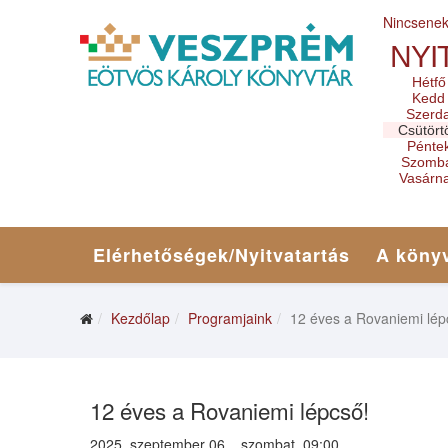
Nincsene
NYI
Hétfő
Kedd
Szerd
Csütört
Pénte
Szomb
Vasárn
Elérhetőségek/Nyitvatartás
A könyv
Kezdőlap
Programjaink
12 éves a Rovaniemi lép
12 éves a Rovaniemi lépcső!
2025. szeptember 06. , szombat, 09:00