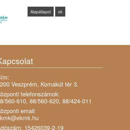
Kapcsolat
ím:
200 Veszprém, Komakút tér 3.
özponti telefonszámok:
8/560-610, 88/560-620, 88/424-011
özponti email:
ekmk@ekmk.hu
dószám: 15426039-2-19