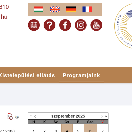
-610
.hu
Kistelepülési ellátás
Programjaink
«
<
szeptember
2025
>
»
H
K
Sz
Cs
P
Szo
V
k
: 2488
4
6
1
2
3
5
7