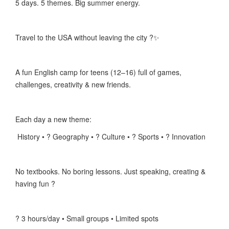
5 days. 5 themes. Big summer energy.
Travel to the USA without leaving the city ?✨
A fun English camp for teens (12–16) full of games,
challenges, creativity & new friends.
Each day a new theme:
History • ?️ Geography • ? Culture • ? Sports • ? Innovation
No textbooks. No boring lessons. Just speaking, creating &
having fun ?
? 3 hours/day • Small groups • Limited spots