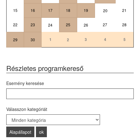
15
16
17
18
19
21
20
22
23
25
27
28
24
26
1
3
4
5
29
30
2
Részletes programkereső
Esemény keresése
Válasszon kategóriát
Select a Category to filter list