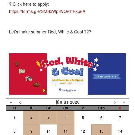
? Click here to apply:
https://forms.gle/SMBxWp3VQv1fRku6A
Let’s make summer Red, White & Cool ???
«
<
június
2026
>
»
H
K
Sz
Cs
P
Szo
V
2
3
4
1
5
6
7
8
9
11
12
13
14
10