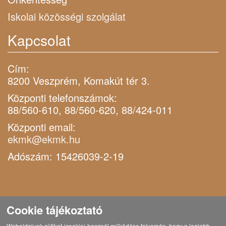
Iskolai közösségi szolgálat
Kapcsolat
Cím:
8200 Veszprém, Komakút tér 3.
Központi telefonszámok:
88/560-610, 88/560-620, 88/424-011
Központi email:
ekmk@ekmk.hu
Adószám: 15426039-2-19
Cookie tájékoztató
Weboldalunk sütiket (cookie) használ működése folyamán, hogy a legjobb