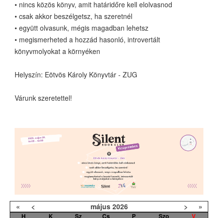
• nincs közös könyv, amit határidőre kell elolvasnod
• csak akkor beszélgetsz, ha szeretnél
• együtt olvasunk, mégis magadban lehetsz
• megismerheted a hozzád hasonló, introvertált
könyvmolyokat a környéken
Helyszín: Eötvös Károly Könyvtár - ZUG
Várunk szeretettel!
«
<
május
2026
>
»
H
K
Sz
Cs
P
Szo
V