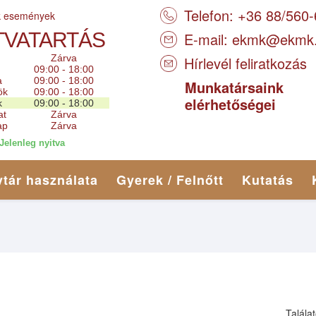
Telefon: +36 88/560
k események
TVATARTÁS
E-mail:
ekmk@ekmk
Zárva
Hírlevél feliratkozás
09:00 - 18:00
a
09:00 - 18:00
Munkatársaink
ök
09:00 - 18:00
elérhetőségei
k
09:00 - 18:00
at
Zárva
ap
Zárva
Jelenleg nyitva
tár használata
Gyerek / Felnőtt
Kutatás
Talála