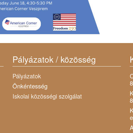
Pályázatok / közösség
Pályázatok
C
8
Önkéntesség
K
Iskolai közösségi szolgálat
8
K
A