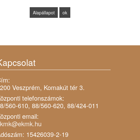
Kapcsolat
ím:
200 Veszprém, Komakút tér 3.
özponti telefonszámok:
8/560-610, 88/560-620, 88/424-011
özponti email:
ekmk@ekmk.hu
dószám: 15426039-2-19