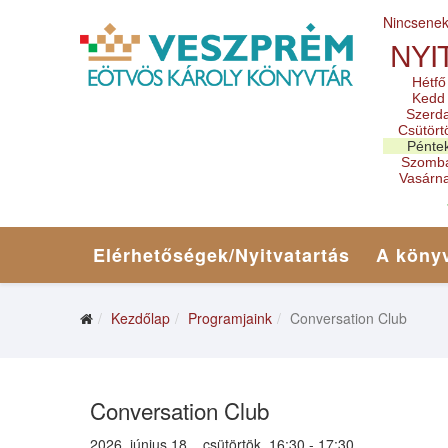
Nincsene
NYI
Hétfő
Kedd
Szerd
Csütört
Pénte
Szomb
Vasárn
Elérhetőségek/Nyitvatartás
A könyv
Kezdőlap
Programjaink
Conversation Club
Conversation Club
2026. június 18. , csütörtök, 16:30 - 17:30