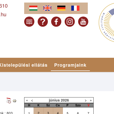
-610
.hu
Kistelepülési ellátás
Programjaink
«
<
június
2026
>
»
H
K
Sz
Cs
P
Szo
V
tok
: 803
2
3
4
1
5
6
7