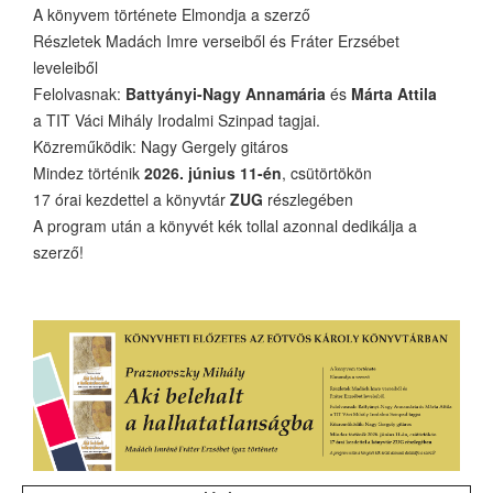
A könyvem története Elmondja a szerző
Részletek Madách Imre verseiből és Fráter Erzsébet
leveleiből
Felolvasnak:
Battyányi-Nagy Annamária
és
Márta Attila
a TIT Váci Mihály Irodalmi Szinpad tagjai.
Közreműködik: Nagy Gergely gitáros
Mindez történik
2026. június 11-én
, csütörtökön
17 órai kezdettel a könyvtár
ZUG
részlegében
A program után a könyvét kék tollal azonnal dedikálja a
szerző!