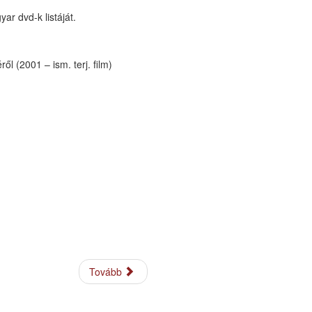
 dvd-k listáját.
l (2001 – ism. terj. film)
Tovább