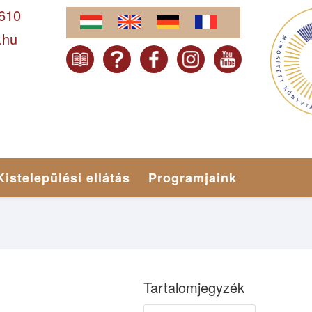
-610
.hu
Kistelepülési ellátás
Programjaink
Tartalomjegyzék