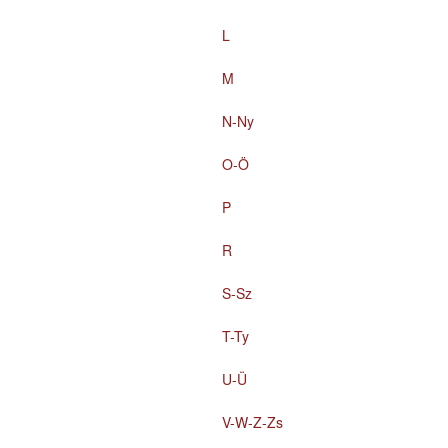
L
M
N-Ny
O-Ö
P
R
S-Sz
T-Ty
U-Ü
V-W-Z-Zs