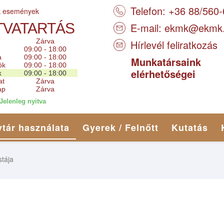
Telefon: +36 88/560
k események
TVATARTÁS
E-mail:
ekmk@ekmk
Zárva
Hírlevél feliratkozás
09:00 - 18:00
a
09:00 - 18:00
Munkatársaink
ök
09:00 - 18:00
elérhetőségei
k
09:00 - 18:00
at
Zárva
ap
Zárva
Jelenleg nyitva
tár használata
Gyerek / Felnőtt
Kutatás
stája