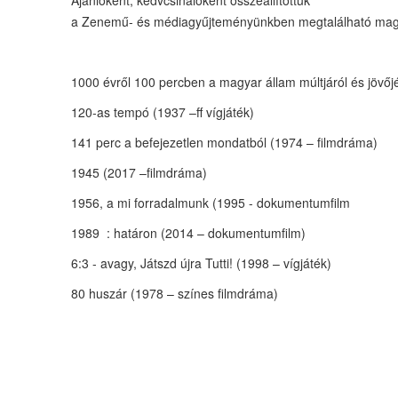
Ajánlóként, kedvcsinálóként összeállítottuk
a Zenemű- és médiagyűjteményünkben megtalálható magyar
1000 évről 100 percben a magyar állam múltjáról és jövőjérő
120-as tempó (1937 –ff vígjáték)
141 perc a befejezetlen mondatból (1974 – filmdráma)
1945 (2017 –filmdráma)
1956, a mi forradalmunk (1995 - dokumentumfilm
1989 : határon (2014 – dokumentumfilm)
6:3 - avagy, Játszd újra Tutti! (1998 – vígjáték)
80 huszár (1978 – színes filmdráma)