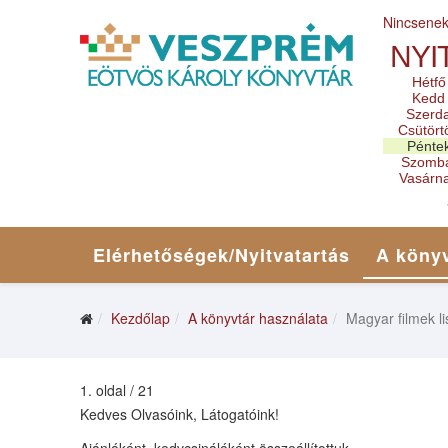
Nincsene
NYI
Hétfő
Kedd
Szerd
Csütört
Pénte
Szomb
Vasárn
Elérhetőségek/Nyitvatartás
A könyv
Kezdőlap
A könyvtár használata
Magyar filmek li
1. oldal / 21
Kedves Olvasóink, Látogatóink!