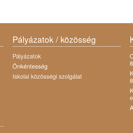
Pályázatok / közösség
Pályázatok
C
8
Önkéntesség
K
Iskolai közösségi szolgálat
8
K
A