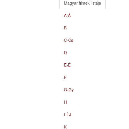
Magyar filmek listája
A-Á
B
C-Cs
D
E-É
F
G-Gy
H
I-Í-J
K