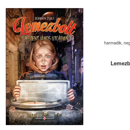
harmadik, neg
Lemezbo