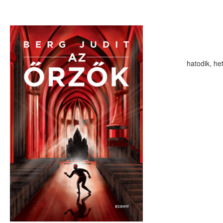
hatodik, he