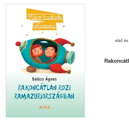
első és
Rakoncát