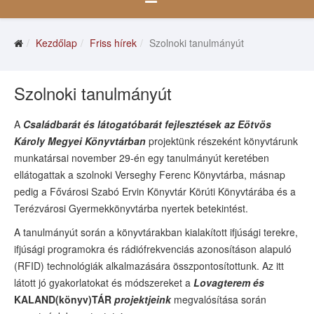
Kezdőlap
Friss hírek
Szolnoki tanulmányút
Szolnoki tanulmányút
A
Családbarát és látogatóbarát fejlesztések az Eötvös
Károly Megyei Könyvtárban
projektünk részeként könyvtárunk
munkatársai november 29-én egy tanulmányút keretében
ellátogattak a szolnoki Verseghy Ferenc Könyvtárba, másnap
pedig a Fővárosi Szabó Ervin Könyvtár Körúti Könyvtárába és a
Terézvárosi Gyermekkönyvtárba nyertek betekintést.
A tanulmányút során a könyvtárakban kialakított ifjúsági terekre,
ifjúsági programokra és rádiófrekvenciás azonosításon alapuló
(RFID) technológiák alkalmazására összpontosítottunk. Az itt
látott jó gyakorlatokat és módszereket a
Lovagterem és
KALAND(könyv)TÁR
projektjeink
megvalósítása során