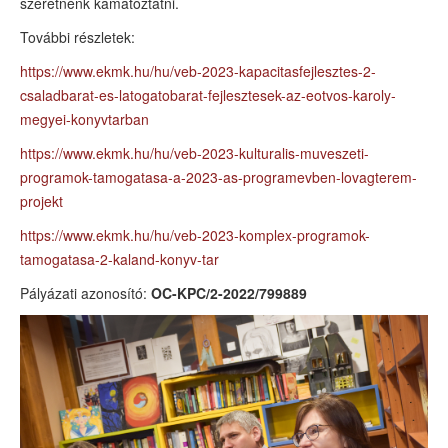
szeretnénk kamatoztatni.
További részletek:
https://www.ekmk.hu/hu/veb-2023-kapacitasfejlesztes-2-
csaladbarat-es-latogatobarat-fejlesztesek-az-eotvos-karoly-
megyei-konyvtarban
https://www.ekmk.hu/hu/veb-2023-kulturalis-muveszeti-
programok-tamogatasa-a-2023-as-programevben-lovagterem-
projekt
https://www.ekmk.hu/hu/veb-2023-komplex-programok-
tamogatasa-2-kaland-konyv-tar
Pályázati azonosító:
OC-KPC/2-2022/799889