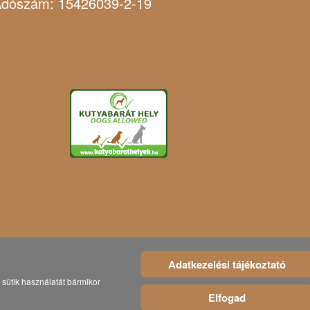
dószám: 15426039-2-19
Adatkezelési tájékoztató
sütik használatát bármikor
Elfogad