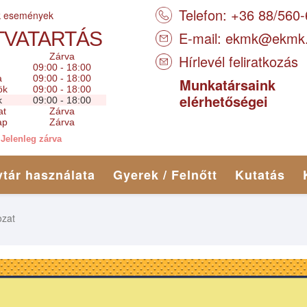
Telefon: +36 88/560
k események
TVATARTÁS
E-mail:
ekmk@ekmk
Zárva
Hírlevél feliratkozás
09:00 - 18:00
a
09:00 - 18:00
Munkatársaink
ök
09:00 - 18:00
elérhetőségei
k
09:00 - 18:00
at
Zárva
ap
Zárva
Jelenleg zárva
tár használata
Gyerek / Felnőtt
Kutatás
zat