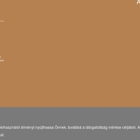
A
elhasználói élményt nyújthassa Önnek, továbbá a látogatottság mérése céljából. A 
at.
© Copyright 2021 Eötvös Károly Megyei Könyvtár