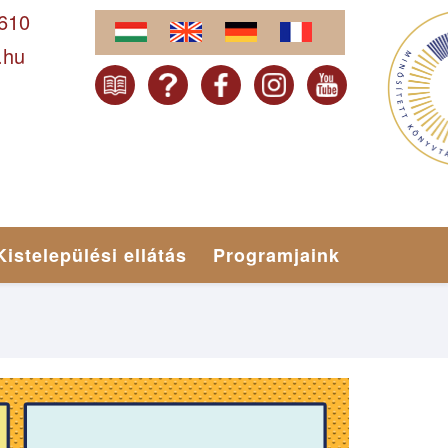
-610
.hu
Kistelepülési ellátás
Programjaink