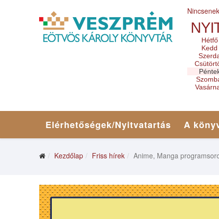
Nincsene
NYI
Hétfő
Kedd
Szerd
Csütört
Pénte
Szomb
Vasárn
Elérhetőségek/Nyitvatartás
A könyv
Kezdőlap
Friss hírek
Anime, Manga programsoro