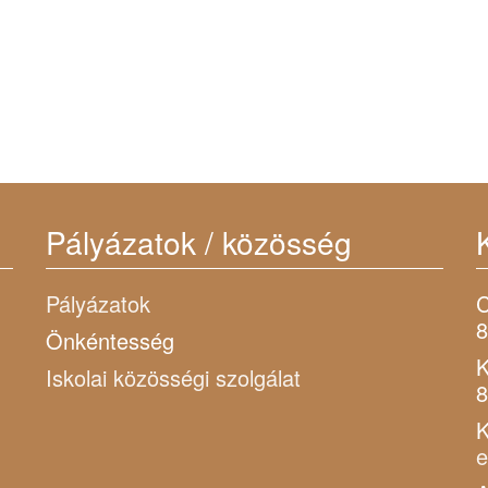
Pályázatok / közösség
Pályázatok
C
8
Önkéntesség
K
Iskolai közösségi szolgálat
8
K