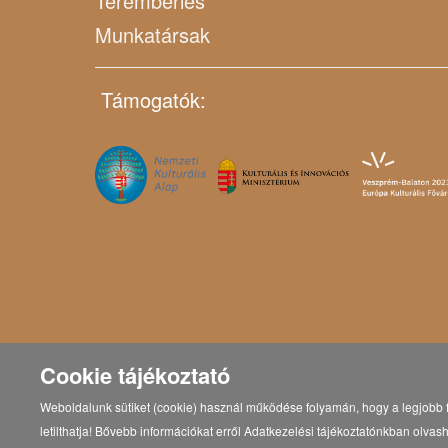
Terembérlés
Munkatársak
Támogatók:
Cookie tájékoztató
Weboldalunk sütiket (cookie) használ működése folyamán, hogy a legjobb f
letilthatja! Bővebb információkat erről Adatkezelési tájékoztatónkban olvash