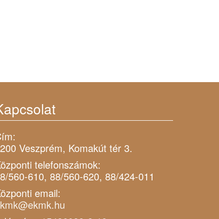
Kapcsolat
ím:
200 Veszprém, Komakút tér 3.
özponti telefonszámok:
8/560-610, 88/560-620, 88/424-011
özponti email:
ekmk@ekmk.hu