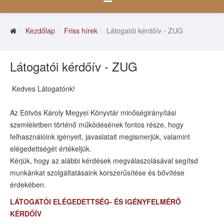
Kezdőlap
Friss hírek
Látogatói kérdőív - ZUG
Látogatói kérdőív - ZUG
Kedves Látogatónk!
Az Eötvös Károly Megyei Könyvtár minőségirányítási
szemléletben történő működésének fontos része, hogy
felhasználóink igényeit, javaslatait megismerjük, valamint
elégedettségét értékeljük.
Kérjük, hogy az alábbi kérdések megválaszolásával segítsd
munkánkat szolgáltatásaink korszerűsítése és bővítése
érdekében.
LÁTOGATÓI ELÉGEDETTSÉG- ÉS IGÉNYFELMÉRŐ
KÉRDŐÍV