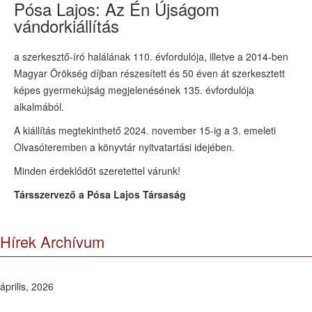
Pósa Lajos: Az Én Újságom
vándorkiállítás
a szerkesztő-író halálának 110. évfordulója, illetve
a 2014-ben
Magyar Örökség díjban részesített és
50 éven át szerkesztett
képes gyermekújság megjelenésének 135. évfordulója
alkalmából.
A kiállítás megtekinthető
2024.
november 15-ig
a 3. emeleti
Olvasóteremben
a könyvtár nyitvatartási idejében.
Minden érdeklődőt szeretettel várunk!
Társszervező a Pósa Lajos Társaság
Hírek Archívum
április, 2026