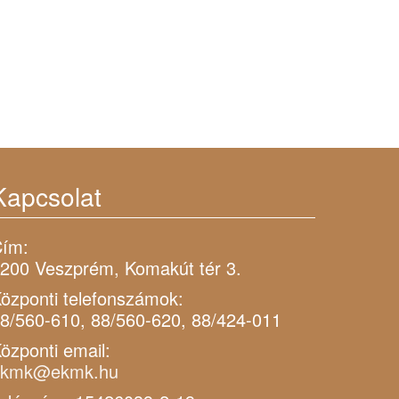
Kapcsolat
ím:
200 Veszprém, Komakút tér 3.
özponti telefonszámok:
8/560-610, 88/560-620, 88/424-011
özponti email:
ekmk@ekmk.hu