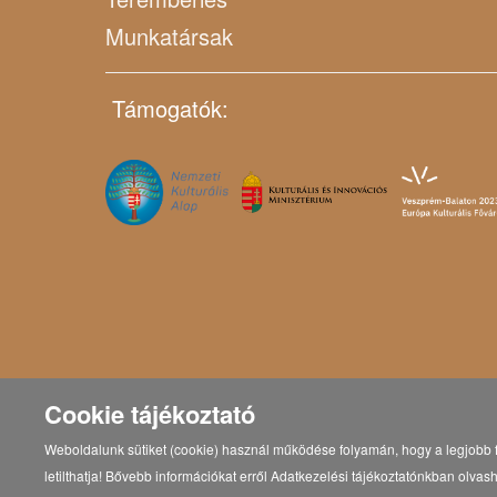
Munkatársak
Támogatók:
Cookie tájékoztató
Weboldalunk sütiket (cookie) használ működése folyamán, hogy a legjobb f
letilthatja! Bővebb információkat erről Adatkezelési tájékoztatónkban olvash