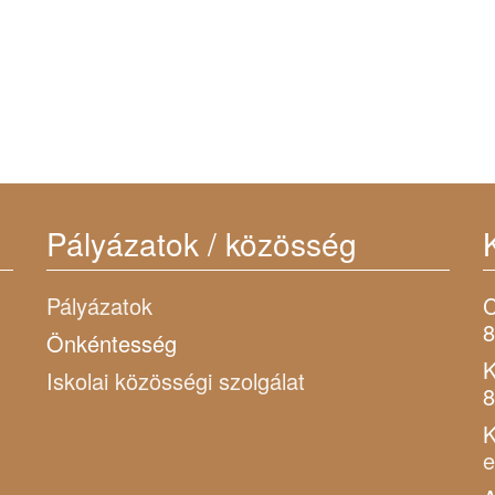
Pályázatok / közösség
Pályázatok
C
8
Önkéntesség
K
Iskolai közösségi szolgálat
8
K