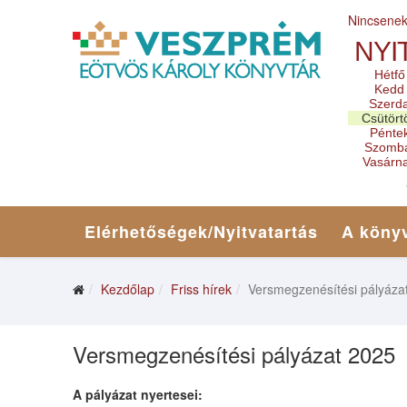
Nincsene
NYI
Hétfő
Kedd
Szerd
Csütört
Pénte
Szomb
Vasárn
Elérhetőségek/Nyitvatartás
A könyv
Kezdőlap
Friss hírek
Versmegzenésítési pályáza
Versmegzenésítési pályázat 2025
A pályázat nyertesei: