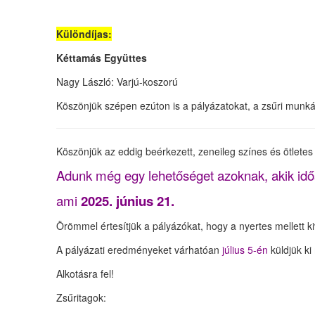
Különdíjas:
Kéttamás Együttes
Nagy László: Varjú-koszorú
Köszönjük szépen ezúton is a pályázatokat, a zsűri munkáj
Köszönjük az eddig beérkezett, zeneileg színes és ötletes
Adunk még egy lehetőséget azoknak, akik idős
ami
2025. június 21.
Örömmel értesítjük a pályázókat, hogy a nyertes mellett ki
A pályázati eredményeket várhatóan
július 5-én
küldjük ki
Alkotásra fel!
Zsűritagok: