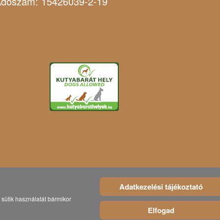
dószám: 15426039-2-19
Adatkezelési tájékoztató
sütik használatát bármikor
Elfogad