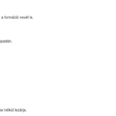
 a formáció nevét is.
npadán.
e nélkül lezárja.