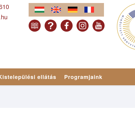
-610
.hu
Kistelepülési ellátás
Programjaink