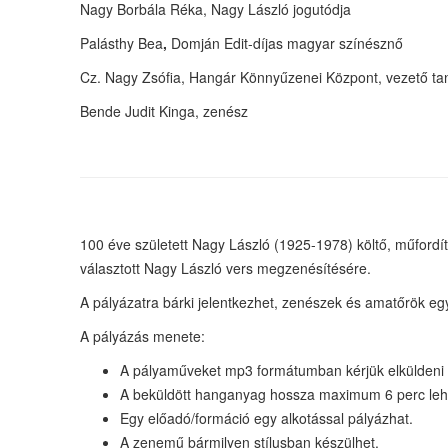
Nagy Borbála Réka, Nagy László jogutódja
Palásthy Bea
,
Domján Edit-díjas magyar színésznő
Cz. Nagy Zsófia, Hangár Könnyűzenei Központ, vezető ta
Bende Judit Kinga, zenész
100 éve született Nagy László (1925-1978) költő, műfordí
választott Nagy László vers megzenésítésére.
A pályázatra bárki jelentkezhet, zenészek és amatőrök egy
A pályázás menete:
A pályaműveket mp3 formátumban kérjük elküldeni
A beküldött hanganyag hossza maximum 6 perc leh
Egy előadó/formáció egy alkotással pályázhat.
A zenemű bármilyen stílusban készülhet.