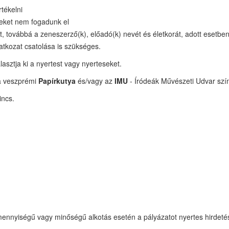
tékelni
veket nem fogadunk el
ét, továbbá a zeneszerző(k), előadó(k) nevét és életkorát, adott esetben
latkozat csatolása is szükséges.
lasztja ki a nyertest vagy nyerteseket.
a veszprémi
Papírkutya
és/vagy az
IMU
- Íródeák Művészeti Udvar szí
incs.
 mennyiségű vagy minőségű alkotás esetén a pályázatot nyertes hirdetés