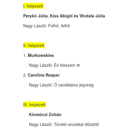
I. helyezett
Petykó Júlia, Kiss Abigél és Wodala Júlia
Nagy László: Felhő, felhő
II. helyezett
1.
Murkowskies
Nagy László: Én fekszem itt
2.
Carolina Reaper
Nagy László: Ó csodálatos jégvirág
III. helyezett
Körmöczi Zoltán
Nagy László: Tündér-arcokkal dőzsölő