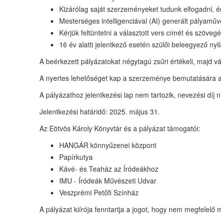
Kizárólag saját szerzeményeket tudunk elfogadni, ér
Mesterséges intelligenciával (AI) generált pályamű
Kérjük feltüntetni a választott vers címét és szöveg
16 év alatti jelentkező esetén szülői beleegyező nyi
A beérkezett pályázatokat négytagú zsűri értékeli, majd vá
A nyertes lehetőséget kap a szerzeménye bemutatására 
A pályázathoz jelentkezési lap nem tartozik, nevezési díj n
Jelentkezési határidő: 2025. május 31.
Az Eötvös Károly Könyvtár és a pályázat támogatói:
HANGÁR könnyűzenei központ
Papírkutya
Kávé- és Teaház az Íródeákhoz
IMU - Íródeák Művészeti Udvar
Veszprémi Petőfi Színház
A pályázat kiírója fenntartja a jogot, hogy nem megfelelő