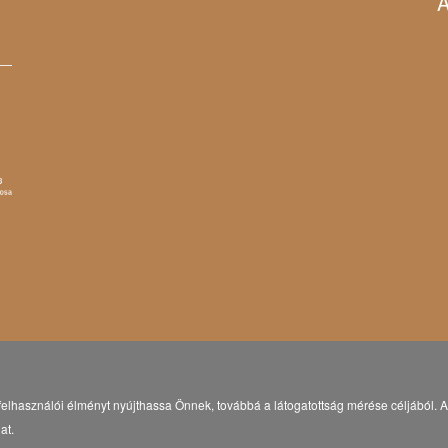
A
elhasználói élményt nyújthassa Önnek, továbbá a látogatottság mérése céljából. A 
at.
© Copyright 2021 Eötvös Károly Megyei Könyvtár