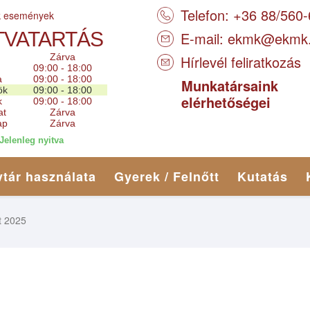
Telefon: +36 88/560
k események
TVATARTÁS
E-mail:
ekmk@ekmk
Zárva
Hírlevél feliratkozás
09:00 - 18:00
a
09:00 - 18:00
Munkatársaink
ök
09:00 - 18:00
elérhetőségei
k
09:00 - 18:00
at
Zárva
ap
Zárva
Jelenleg nyitva
tár használata
Gyerek / Felnőtt
Kutatás
t 2025