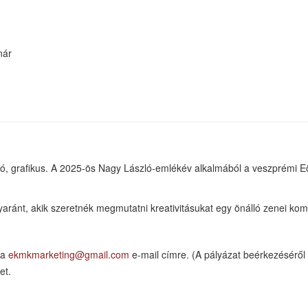
nár
tó, grafikus. A 2025-ös Nagy László-emlékév alkalmából a veszprémi Eö
aránt, akik szeretnék megmutatni kreativitásukat egy önálló zenei kom
 a
ekmkmarketing@gmail.com
e-mail címre. (A pályázat beérkezéséről 
et.