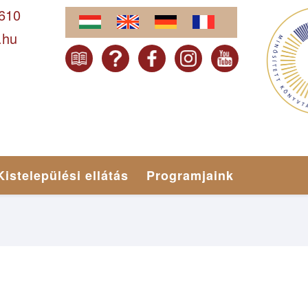
-610
.hu
Kistelepülési ellátás
Programjaink