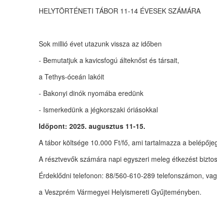
HELYTÖRTÉNETI TÁBOR 11-14 ÉVESEK SZÁMÁRA
Sok millió évet utazunk vissza az időben
- Bemutatjuk a kavicsfogú álteknőst és társait,
a Tethys-óceán lakóit
- Bakonyi dinók nyomába eredünk
- Ismerkedünk a jégkorszaki óriásokkal
Időpont:
2025. augusztus 11-15.
A tábor költsége 10.000 Ft/fő, ami tartalmazza a belépőjeg
A résztvevők számára napi egyszeri meleg étkezést biztos
Érdeklődni telefonon:
88/560-610-289
telefonszámon, vag
a Veszprém Vármegyei Helyismereti Gyűjteményben.