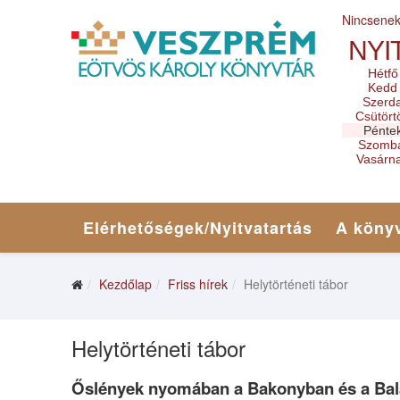
Nincsene
NYI
Hétfő
Kedd
Szerd
Csütört
Pénte
Szomb
Vasárn
Elérhetőségek/Nyitvatartás
A könyv
Kezdőlap
Friss hírek
Helytörténeti tábor
Helytörténeti tábor
Őslények nyomában a Bakonyban és a Bala