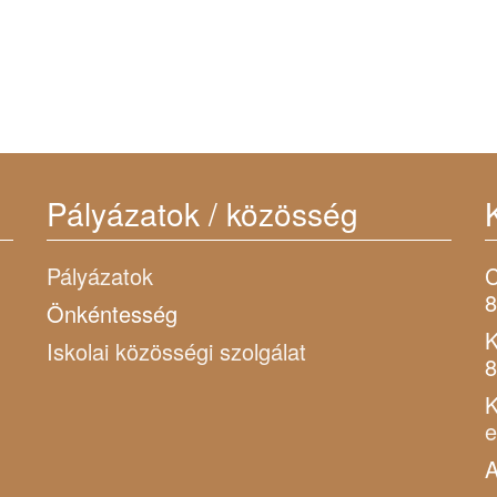
Pályázatok / közösség
Pályázatok
C
8
Önkéntesség
K
Iskolai közösségi szolgálat
8
K
A