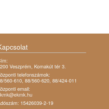
Kapcsolat
ím:
200 Veszprém, Komakút tér 3.
özponti telefonszámok:
8/560-610, 88/560-620, 88/424-011
özponti email:
ekmk@ekmk.hu
dószám: 15426039-2-19