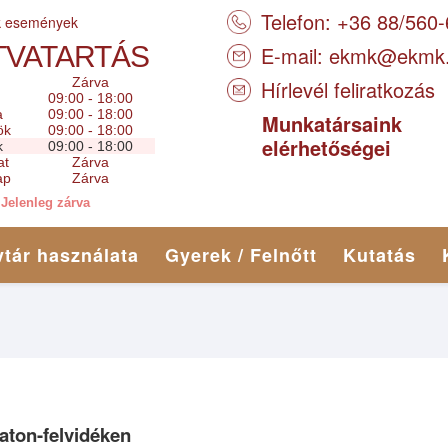
Telefon: +36 88/560
k események
TVATARTÁS
E-mail:
ekmk@ekmk
Zárva
Hírlevél feliratkozás
09:00 - 18:00
a
09:00 - 18:00
Munkatársaink
ök
09:00 - 18:00
elérhetőségei
k
09:00 - 18:00
at
Zárva
ap
Zárva
Jelenleg zárva
tár használata
Gyerek / Felnőtt
Kutatás
ton-felvidéken