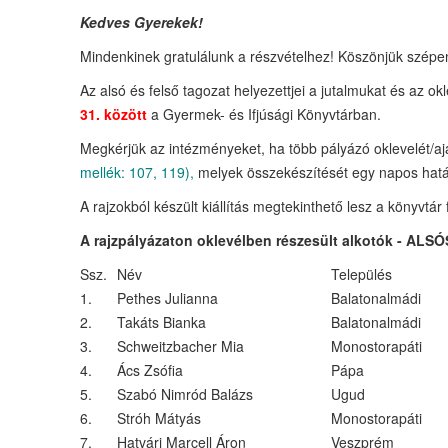
Kedves Gyerekek!
Mindenkinek gratulálunk a részvételhez! Köszönjük szépe
Az alsó és felső tagozat helyezettjei a jutalmukat és az ok
31. között
a Gyermek- és Ifjúsági Könyvtárban.
Megkérjük az intézményeket, ha több pályázó oklevelét/a
mellék: 107, 119),
melyek összekészítését egy napos határid
A rajzokból készült kiállítás megtekinthető lesz a könyvtár 
A rajzpályázaton oklevélben részesült alkotók - ALSÓS
Ssz.
Név
Település
1.
Pethes Julianna
Balatonalmádi
2.
Takáts Bianka
Balatonalmádi
3.
Schweitzbacher Mia
Monostorapáti
4.
Ács Zsófia
Pápa
5.
Szabó Nimród Balázs
Ugud
6.
Stróh Mátyás
Monostorapáti
7.
Hatvári Marcell Áron
Veszprém