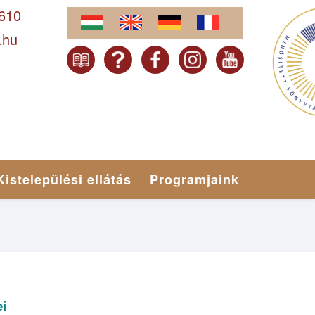
-610
.hu
Kistelepülési ellátás
Programjaink
i