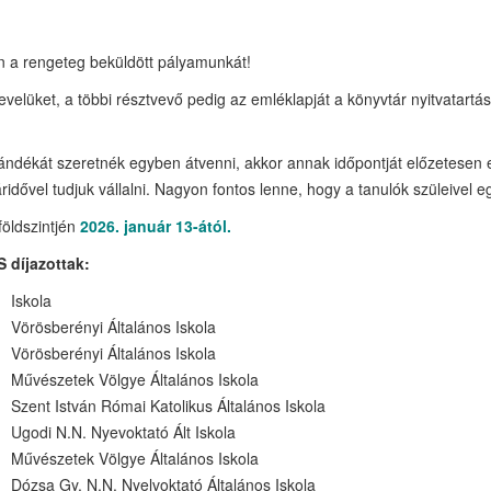
n a rengeteg beküldött pályamunkát!
levelüket, a többi résztvevő pedig az emléklapját a könyvtár nyitvatartás
jándékát szeretnék egyben átvenni, akkor annak időpontját előzetesen
ővel tudjuk vállalni. Nagyon fontos lenne, hogy a tanulók szüleivel egy
földszintjén
2026. január 13-ától.
 díjazottak:
Iskola
Vörösberényi Általános Iskola
Vörösberényi Általános Iskola
Művészetek Völgye Általános Iskola
Szent István Római Katolikus Általános Iskola
Ugodi N.N. Nyevoktató Ált Iskola
Művészetek Völgye Általános Iskola
Dózsa Gy. N.N. Nyelvoktató Általános Iskola