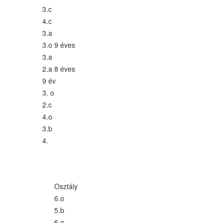
3.c
4.c
3.a
3.o 9 éves
3.a
2.a 8 éves
9 év
3. o
2.c
4.o
3.b
4.
Osztály
6.o
5.b
6.o