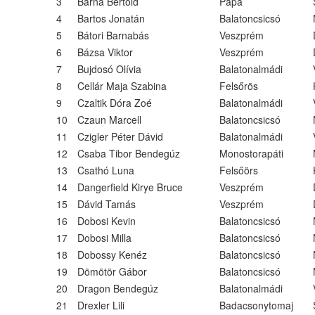
3
Barna Bertold
Pápa
4
Bartos Jonatán
Balatoncsicsó
5
Bátori Barnabás
Veszprém
6
Bázsa Viktor
Veszprém
7
Bujdosó Olívia
Balatonalmádi
8
Cellár Maja Szabina
Felsőrös
9
Czaltik Dóra Zoé
Balatonalmádi
10
Czaun Marcell
Balatoncsicsó
11
Czigler Péter Dávid
Balatonalmádi
12
Csaba Tibor Bendegúz
Monostorapáti
13
Csathó Luna
Felsőörs
14
Dangerfield Kirye Bruce
Veszprém
15
Dávid Tamás
Veszprém
16
Dobosi Kevin
Balatoncsicsó
17
Dobosi Milla
Balatoncsicsó
18
Dobossy Kenéz
Balatoncsicsó
19
Dömötör Gábor
Balatoncsicsó
20
Dragon Bendegúz
Balatonalmádi
21
Drexler Lili
Badacsonytomaj