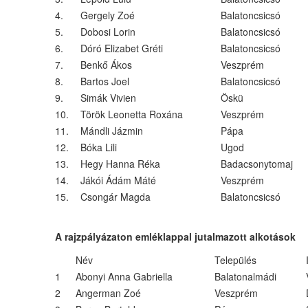
4.
Gergely Zoé
Balatoncsicsó
5.
Dobosi Lorin
Balatoncsicsó
6.
Dóró Elizabet Gréti
Balatoncsicsó
7.
Benkő Ákos
Veszprém
8.
Bartos Joel
Balatoncsicsó
9.
Simák Vivien
Öskü
10.
Török Leonetta Roxána
Veszprém
11.
Mándli Jázmin
Pápa
12.
Bóka Lili
Ugod
13.
Hegy Hanna Réka
Badacsonytomaj
14.
Jákói Ádám Máté
Veszprém
15.
Csongár Magda
Balatoncsicsó
A rajzpályázaton emléklappal jutalmazott alkotások
Név
Település
1
Abonyi Anna Gabriella
Balatonalmádi
2
Angerman Zoé
Veszprém