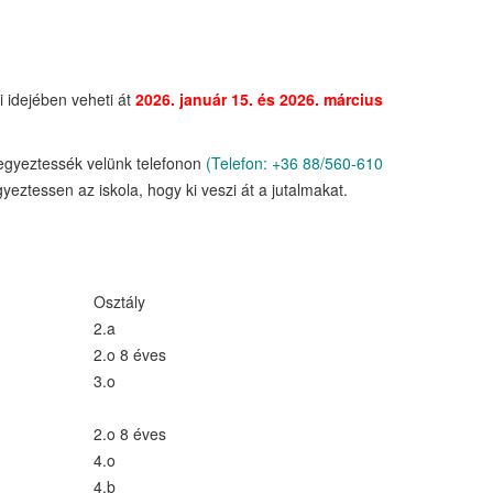
i idejében veheti át
2026. január 15. és 2026. március
 egyeztessék velünk telefonon
(Telefon: +36 88/560-610
eztessen az iskola, hogy ki veszi át a jutalmakat.
Osztály
2.a
2.o 8 éves
3.o
2.o 8 éves
4.o
4.b