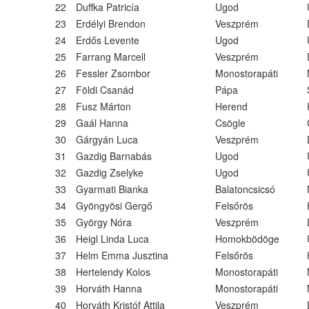
22
Duffka Patricía
Ugod
23
Erdélyi Brendon
Veszprém
24
Erdős Levente
Ugod
25
Farrang Marcell
Veszprém
26
Fessler Zsombor
Monostorapáti
27
Földi Csanád
Pápa
28
Fusz Márton
Herend
29
Gaál Hanna
Csögle
30
Gárgyán Luca
Veszprém
31
Gazdig Barnabás
Ugod
32
Gazdig Zselyke
Ugod
33
Gyarmati Bianka
Balatoncsicsó
34
Gyöngyösi Gergő
Felsőrös
35
György Nóra
Veszprém
36
Heigl Linda Luca
Homokbödöge
37
Helm Emma Jusztina
Felsőrös
38
Hertelendy Kolos
Monostorapáti
39
Horváth Hanna
Monostorapáti
40
Horváth Kristóf Attila
Veszprém