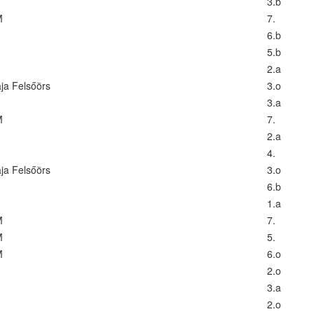
3.b
M
7.
6.b
5.b
2.a
ája Felsőörs
3.o
3.a
M
7.
2.a
4.
ája Felsőörs
3.o
6.b
1.a
M
7.
M
5.
M
6.o
2.o
3.a
2.o