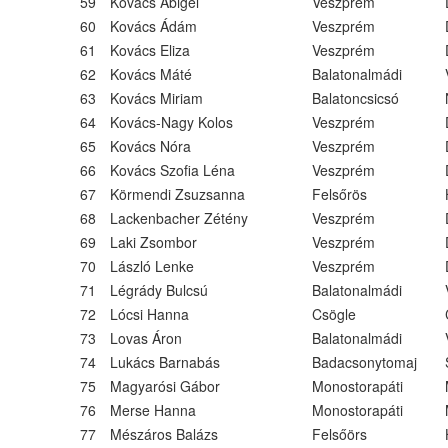
59
Kovács Abigél
Veszprém
60
Kovács Ádám
Veszprém
61
Kovács Eliza
Veszprém
62
Kovács Máté
Balatonalmádi
63
Kovács Miriam
Balatoncsicsó
64
Kovács-Nagy Kolos
Veszprém
65
Kovács Nóra
Veszprém
66
Kovács Szofia Léna
Veszprém
67
Körmendi Zsuzsanna
Felsőrös
68
Lackenbacher Zétény
Veszprém
69
Laki Zsombor
Veszprém
70
László Lenke
Veszprém
71
Légrády Bulcsú
Balatonalmádi
72
Lócsi Hanna
Csögle
73
Lovas Áron
Balatonalmádi
74
Lukács Barnabás
Badacsonytomaj
75
Magyarósi Gábor
Monostorapáti
76
Merse Hanna
Monostorapáti
77
Mészáros Balázs
Felsőörs