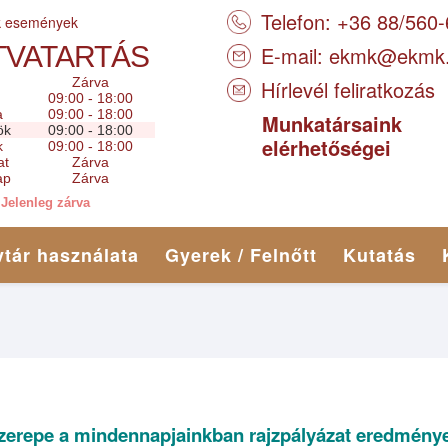
Telefon: +36 88/560
k események
TVATARTÁS
E-mail:
ekmk@ekmk
Zárva
Hírlevél feliratkozás
09:00 - 18:00
a
09:00 - 18:00
Munkatársaink
ök
09:00 - 18:00
elérhetőségei
k
09:00 - 18:00
at
Zárva
ap
Zárva
Jelenleg zárva
tár használata
Gyerek / Felnőtt
Kutatás
szerepe a mindennapjainkban rajzpályázat eredménye