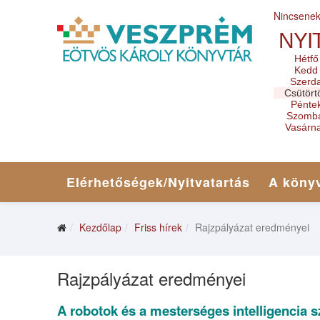
Nincsene
NYI
Hétfő
Kedd
Szerd
Csütört
Pénte
Szomb
Vasárn
Elérhetőségek/Nyitvatartás
A könyv
Kezdőlap
Friss hírek
Rajzpályázat eredményei
Rajzpályázat eredményei
A robotok és a mesterséges intelligencia 