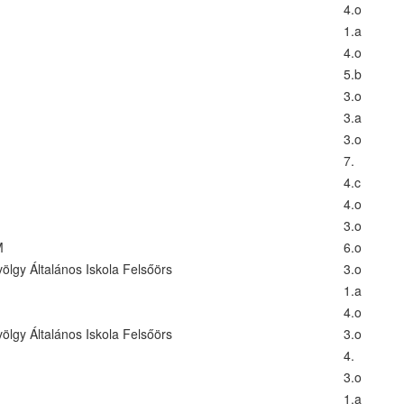
4.o
1.a
4.o
5.b
3.o
3.a
3.o
7.
4.c
4.o
3.o
M
6.o
ölgy Általános Iskola Felsőörs
3.o
1.a
4.o
ölgy Általános Iskola Felsőörs
3.o
4.
3.o
1.a