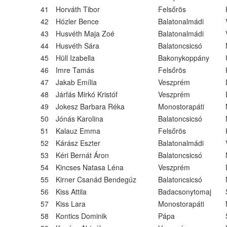
41
Horváth Tibor
Felsőrös
42
Hózler Bence
Balatonalmádi
43
Husvéth Maja Zoé
Balatonalmádi
44
Husvéth Sára
Balatoncsicsó
45
Hüll Izabella
Bakonykoppány
46
Imre Tamás
Felsőrös
47
Jakab Emília
Veszprém
48
Járfás Mirkó Kristóf
Veszprém
49
Jokesz Barbara Réka
Monostorapáti
50
Jónás Karolina
Balatoncsicsó
51
Kalauz Emma
Felsőrös
52
Kárász Eszter
Balatonalmádi
53
Kéri Bernát Áron
Balatoncsicsó
54
Kincses Natasa Léna
Veszprém
55
Kirner Csanád Bendegúz
Balatoncsicsó
56
Kiss Attila
Badacsonytomaj
57
Kiss Lara
Monostorapáti
58
Kontics Dominik
Pápa