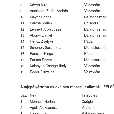
8.
Kővári Kiron
Veszprém
9.
Auerbach Zalán András
Veszprém
10.
Mayer Dorina
Balatonalmádi
11.
Barcsai Zalán
Felsőörs
12.
Lennert Áron József
Balatonalmádi
13.
Abonyi Dániel
Balatonalmádi
14.
Hencz Zselyke
Pápa
15.
Schenek Sára Lídia
Monostorapáti
16.
Pánczer Kinga
Pápa
17.
Farkas Eszter
Monostorapáti
18.
Kalányos Csenge Ibolya
Veszprém
19.
Fodor Fruzsina
Veszprém
A rajzpályázaton oklevélben részesült alkotók - FELSŐ
Ssz.
Név
Település
1.
Mohácsi Norina
Csögle
2.
Agolli Aleksandra
Veszprém
3.
Lepold Lulu
Balatoncsicsó