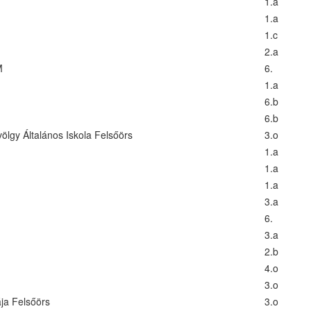
1.a
1.a
1.c
2.a
M
6.
1.a
6.b
6.b
ölgy Általános Iskola Felsőörs
3.o
1.a
1.a
1.a
3.a
6.
3.a
2.b
4.o
3.o
ája Felsőörs
3.o