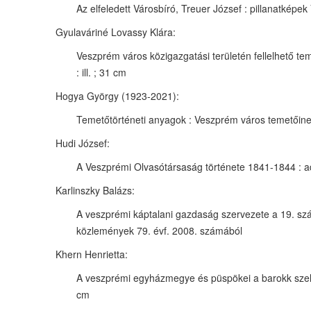
Az elfeledett Városbíró, Treuer József : pillanatképek 
Gyulaváriné Lovassy Klára:
Veszprém város közigazgatási területén fellelhető tem
: ill. ; 31 cm
Hogya György (1923-2021):
Temetőtörténeti anyagok : Veszprém város temetőinek t
Hudi József:
A Veszprémi Olvasótársaság története 1841-1844 : ada
Karlinszky Balázs:
A veszprémi káptalani gazdaság szervezete a 19. száz
közlemények 79. évf. 2008. számából
Khern Henrietta:
A veszprémi egyházmegye és püspökei a barokk szellem
cm