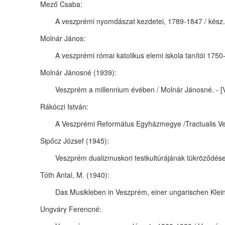
Mező Csaba:
A veszprémi nyomdászat kezdetei, 1789-1847 / kész. Me
Molnár János:
A veszprémi római katolikus elemi iskola tanítói 1750-1
Molnár Jánosné (1939):
Veszprém a millennium évében / Molnár Jánosné. - [Ves
Rákóczi István:
A Veszprémi Református Egyházmegye /Tractualis Vespre
Sipőcz József (1945):
Veszprém dualizmuskori testkultúrájának tükröződése a
Tóth Antal, M. (1940):
Das Musikleben in Veszprém, einer ungarischen Kleinst
Ungváry Ferencné: