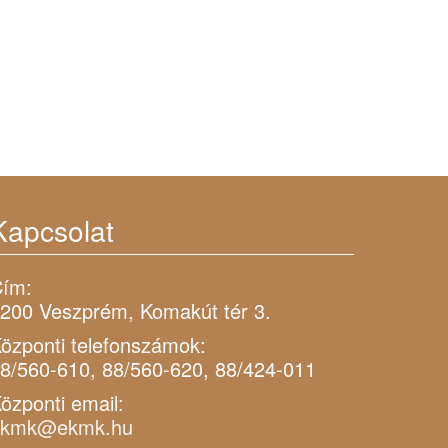
Kapcsolat
ím:
200 Veszprém, Komakút tér 3.
özponti telefonszámok:
8/560-610, 88/560-620, 88/424-011
özponti email:
ekmk@ekmk.hu