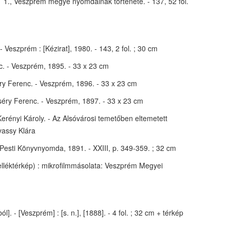
1., Veszprém megye nyomdáinak története. - 137, 52 fol.
eszprém : [Kézirat], 1980. - 143, 2 fol. ; 30 cm
c. - Veszprém, 1895. - 33 x 23 cm
ry Ferenc. - Veszprém, 1896. - 33 x 23 cm
séry Ferenc. - Veszprém, 1897. - 33 x 23 cm
Kerényi Károly. - Az Alsóvárosi temetőben eltemetett
vassy Klára
Pesti Könyvnyomda, 1891. - XXIII, p. 349-359. ; 32 cm
melléktérkép) : mikrofilmmásolata: Veszprém Megyei
- [Veszprém] : [s. n.], [1888]. - 4 fol. ; 32 cm + térkép