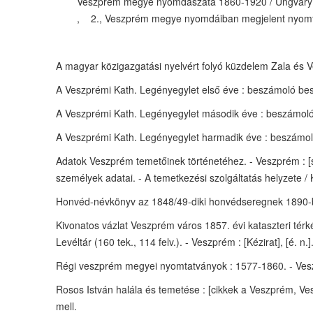
Veszprém megye nyomdászata 1860-1920 / Ungváry Fer
, 2., Veszprém megye nyomdáiban megjelent nyomtatvá
A magyar közigazgatási nyelvért folyó küzdelem Zala és Ve
A Veszprémi Kath. Legényegylet első éve : beszámoló beszé
A Veszprémi Kath. Legényegylet második éve : beszámoló-b
A Veszprémi Kath. Legényegylet harmadik éve : beszámoló-
Adatok Veszprém temetőinek történetéhez. - Veszprém : [s.n
személyek adatai. - A temetkezési szolgáltatás helyzete /
Honvéd-névkönyv az 1848/49-diki honvédseregnek 1890-ben 
Kivonatos vázlat Veszprém város 1857. évi kataszteri térk
Levéltár (160 tek., 114 felv.). - Veszprém : [Kézirat], [é. n.]
Régi veszprém megyei nyomtatványok : 1577-1860. - Veszpré
Rosos István halála és temetése : [cikkek a Veszprém, Vesz
mell.