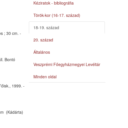
Kéziratok - bibliográfia
Török-kor (16-17. század)
18-19. század
s ; 30 cm. -
20. század
Általános
ll. Bontó
Veszprémi Főegyházmegyei Levéltár
Minden oldal
őisk., 1999. -
 cm (Kádárta)