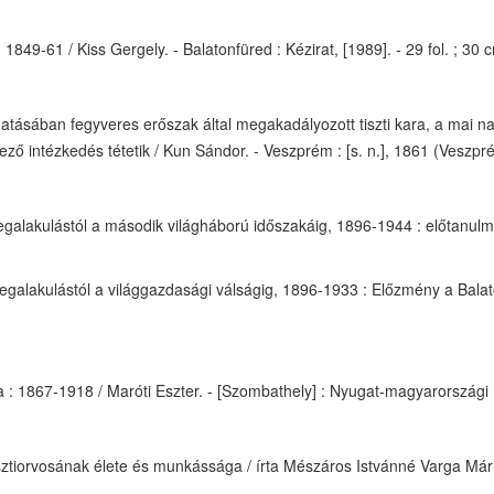
49-61 / Kiss Gergely. - Balatonfüred : Kézirat, [1989]. - 29 fol. ; 30 
ásában fegyveres erőszak által megakadályozott tiszti kara, a mai n
ező intézkedés tétetik / Kun Sándor. - Veszprém : [s. n.], 1861 (Veszp
alakulástól a második világháború időszakáig, 1896-1944 : előtanulmán
alakulástól a világgazdasági válságig, 1896-1933 : Előzmény a Balato
fia : 1867-1918 / Maróti Eszter. - [Szombathely] : Nyugat-magyarország
iorvosának élete és munkássága / írta Mészáros Istvánné Varga Mária. 