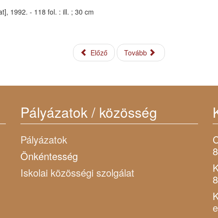
 1992. - 118 fol. : ill. ; 30 cm
Előző
Tovább
Pályázatok / közösség
Pályázatok
C
8
Önkéntesség
K
Iskolai közösségi szolgálat
8
K