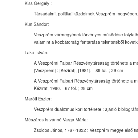
Kiss Gergely :
Társadalmi, politikai küzdelmek Veszprém megyében, 18
Kun Sándor:
Veszprém vármegyének törvényes működése folytathat
valamint a közbátorság fentartása tekintetéből követk
Lakó István:
A Veszprémi Faipar Részvénytársaság története a meg
[Veszprém] : [Kézirat], [1981]. - 89 fol. ; 29 cm
A Veszprémi Faipari Részvénytársaság története a meg
Kézirat, 1980. - 67 fol. ; 28 cm
Maróti Eszter:
Veszprém dualizmus kori története : ajánló bibliográ
Mészáros Istvánné Varga Mária:
Zsoldos János, 1767-1832 : Veszprém megye első tiszt