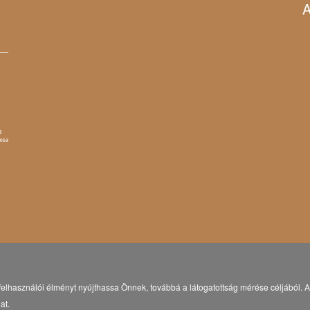
A
elhasználói élményt nyújthassa Önnek, továbbá a látogatottság mérése céljából. A 
at.