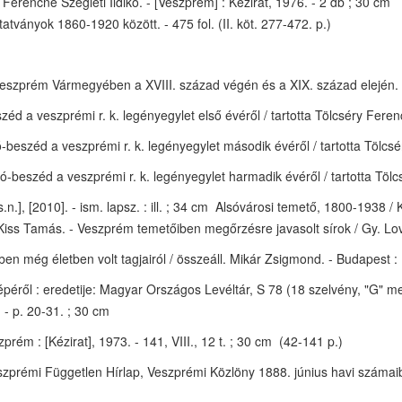
encné Szegleti Ildikó. - [Veszprém] : Kézirat, 1976. - 2 db ; 30 cm 
nyok 1860-1920 között. - 475 fol. (II. köt. 277-472. p.)
szprém Vármegyében a XVIII. század végén és a XIX. század elején. - V
d a veszprémi r. k. legényegylet első évéről / tartotta Tölcséry Feren
eszéd a veszprémi r. k. legényegylet második évéről / tartotta Tölcsé
beszéd a veszprémi r. k. legényegylet harmadik évéről / tartotta Tölc
.], [2010]. - ism. lapsz. : ill. ; 34 cm Alsóvárosi temető, 1800-1938 / 
 Kiss Tamás. - Veszprém temetőiben megőrzésre javasolt sírok / Gy. Lo
még életben volt tagjairól / összeáll. Mikár Zsigmond. - Budapest : 
épéről : eredetije: Magyar Országos Levéltár, S 78 (18 szelvény, "G" 
. - p. 20-31. ; 30 cm
m : [Kézirat], 1973. - 141, VIII., 12 t. ; 30 cm (42-141 p.)
prémi Független Hírlap, Veszprémi Közlöny 1888. június havi számaiból]. 