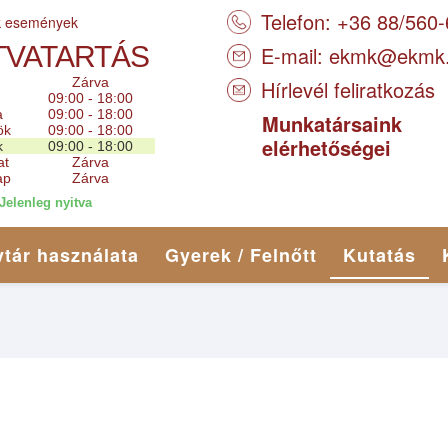
Telefon: +36 88/560
k események
TVATARTÁS
E-mail:
ekmk@ekmk
Zárva
Hírlevél feliratkozás
09:00 - 18:00
a
09:00 - 18:00
Munkatársaink
ök
09:00 - 18:00
elérhetőségei
k
09:00 - 18:00
at
Zárva
ap
Zárva
Jelenleg nyitva
tár használata
Gyerek / Felnőtt
Kutatás