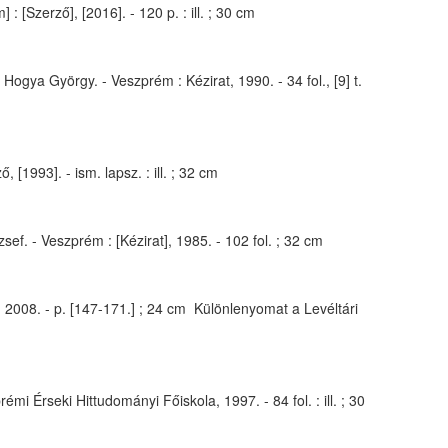
 [Szerző], [2016]. - 120 p. : ill. ; 30 cm
ogya György. - Veszprém : Kézirat, 1990. - 34 fol., [9] t.
1993]. - ism. lapsz. : ill. ; 32 cm
f. - Veszprém : [Kézirat], 1985. - 102 fol. ; 32 cm
 2008. - p. [147-171.] ; 24 cm Különlenyomat a Levéltári
Érseki Hittudományi Főiskola, 1997. - 84 fol. : ill. ; 30