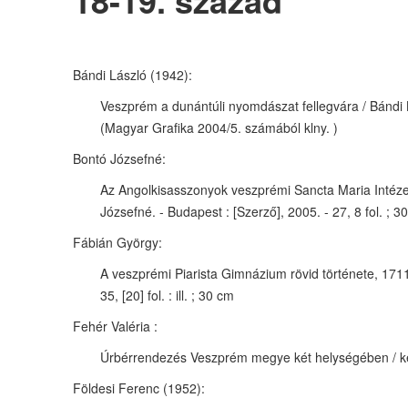
18-19. század
Bándi László (1942):
Veszprém a dunántúli nyomdászat fellegvára / Bándi Lás
(Magyar Grafika 2004/5. számából klny. )
Bontó Józsefné:
Az Angolkisasszonyok veszprémi Sancta Maria Intézeté
Józsefné. - Budapest : [Szerző], 2005. - 27, 8 fol. ; 3
Fábián György:
A veszprémi Piarista Gimnázium rövid története, 1711
35, [20] fol. : ill. ; 30 cm
Fehér Valéria :
Úrbérrendezés Veszprém megye két helységében / készí
Földesi Ferenc (1952):