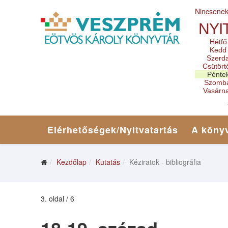
Nincsene
NYI
Hétfő
Kedd
Szerd
Csütört
Pénte
Szomb
Vasárn
Elérhetőségek/Nyitvatartás
A könyv
Kezdőlap
Kutatás
Kéziratok - bibliográfia
3. oldal / 6