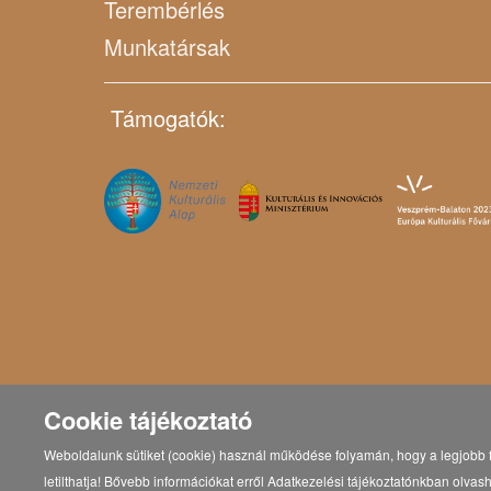
Terembérlés
Munkatársak
Támogatók:
Cookie tájékoztató
Weboldalunk sütiket (cookie) használ működése folyamán, hogy a legjobb f
letilthatja! Bővebb információkat erről Adatkezelési tájékoztatónkban olvash