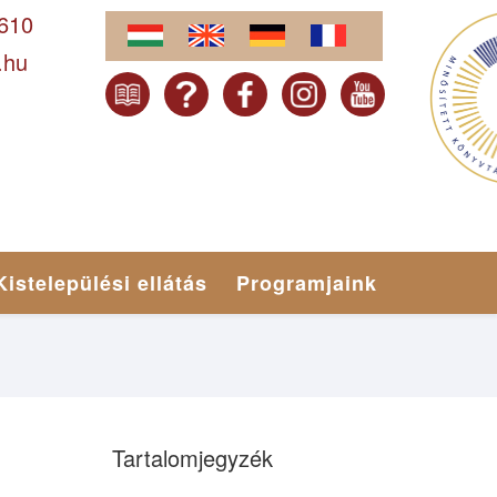
-610
.hu
Kistelepülési ellátás
Programjaink
Tartalomjegyzék