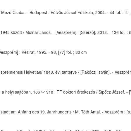
ző Csaba. - Budapest : Eötvös József Főiskola, 2004. - 44 fol. : ill. 
945 között / Molnár János. - [Veszprém] : [Szerző], 2013. - 136 fol. : il
zprém] : Kézirat, 1995. - 98, [77] fol. ; 30 cm
miensis Helvetiae/ 1848. évi tanterve / [Rákóczi István]. - Veszprém : 
 helyi sajtóban, 1867-1918 : TF doktori értekezés / Sipőcz József. - [Ve
adt am Anfang des 19. Jahrhunderts / M. Tóth Antal. - Veszprém : [s.n.]