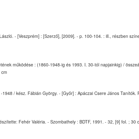
zló. - [Veszprém] : [Szerző], [2009]. - p. 100-104. : ill., részben színe
nek működése : (1860-1948-ig és 1993. I. 30-tól napjainkig) / összeá
0 cm
-1948 / kész. Fábián György. - [Győr] : Apáczai Csere János Tanítók. F
tette: Fehér Valéria. - Szombathely : BDTF, 1991. - 32, [9] fol. ; 30