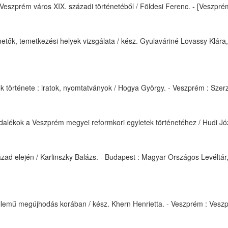
Veszprém város XIX. századi történetéből / Földesi Ferenc. - [Veszprém] :
etők, temetkezési helyek vizsgálata / kész. Gyulaváriné Lovassy Klára, H
örténete : iratok, nyomtatványok / Hogya György. - Veszprém : Szerző, [
lékok a Veszprém megyei reformkori egyletek történetéhez / Hudi Józse
ad elején / Karlinszky Balázs. - Budapest : Magyar Országos Levéltár,
ű megújhodás korában / kész. Khern Henrietta. - Veszprém : Veszprémi 