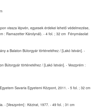
cm
apon vissza lépvén, egyesek érdekei lehető védelmezése,
rém : Ramazetter Károlynál). - 4 fol. ; 32 cm Fénymásolat
y a Balaton Bútorgyár történetéhez / [Lakó István]. -
n Bútorgyár történetéhez / [Lakó István]. - Veszprém :
i Egyetem Savaria Egyetemi Központ, 2011. - 5 fol. ; 32 cm
- [Veszprém] : Kézirat, 1977. - 49 fol. ; 31 cm